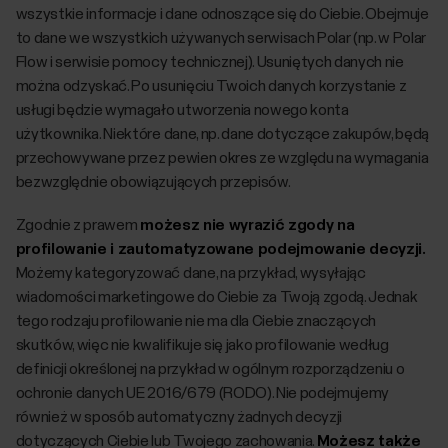
wszystkie informacje i dane odnoszące się do Ciebie. Obejmuje
to dane we wszystkich używanych serwisach Polar (np. w Polar
Flow i serwisie pomocy technicznej). Usuniętych danych nie
można odzyskać. Po usunięciu Twoich danych korzystanie z
usługi będzie wymagało utworzenia nowego konta
użytkownika. Niektóre dane, np. dane dotyczące zakupów, będą
przechowywane przez pewien okres ze względu na wymagania
bezwzględnie obowiązujących przepisów.
Zgodnie z prawem
możesz nie wyrazić zgody na
profilowanie i zautomatyzowane podejmowanie decyzji.
Możemy kategoryzować dane, na przykład, wysyłając
wiadomości marketingowe do Ciebie za Twoją zgodą. Jednak
tego rodzaju profilowanie nie ma dla Ciebie znaczących
skutków, więc nie kwalifikuje się jako profilowanie według
definicji określonej na przykład w ogólnym rozporządzeniu o
ochronie danych UE 2016/679 (RODO). Nie podejmujemy
również w sposób automatyczny żadnych decyzji
dotyczących Ciebie lub Twojego zachowania.
Możesz także