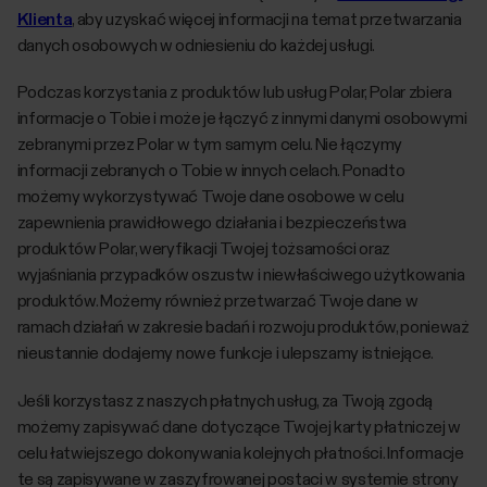
Klienta
, aby uzyskać więcej informacji na temat przetwarzania
danych osobowych w odniesieniu do każdej usługi.
Podczas korzystania z produktów lub usług Polar, Polar zbiera
informacje o Tobie i może je łączyć z innymi danymi osobowymi
zebranymi przez Polar w tym samym celu. Nie łączymy
informacji zebranych o Tobie w innych celach. Ponadto
możemy wykorzystywać Twoje dane osobowe w celu
zapewnienia prawidłowego działania i bezpieczeństwa
produktów Polar, weryfikacji Twojej tożsamości oraz
wyjaśniania przypadków oszustw i niewłaściwego użytkowania
produktów. Możemy również przetwarzać Twoje dane w
ramach działań w zakresie badań i rozwoju produktów, ponieważ
nieustannie dodajemy nowe funkcje i ulepszamy istniejące.
Jeśli korzystasz z naszych płatnych usług, za Twoją zgodą
możemy zapisywać dane dotyczące Twojej karty płatniczej w
celu łatwiejszego dokonywania kolejnych płatności. Informacje
te są zapisywane w zaszyfrowanej postaci w systemie strony