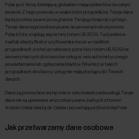
Polar jest firmą działającą globalnie i mającą klientów na całym
świecie. Z tego powodu, w większości przypadków Twoje dane
będą przekazywane poza granice Twojego kraju ojczystego.
Twoje dane są przechowywane na serwerach ekosystemu
Polar, które znajdują się na terytorium UE/EOG. Twój adres e-
mail lub identyfikator użytkownika może w rzadkich
przypadkach zostać przekazany poza terytorium UE/EOG na
serwery naszych dostawców usług w celu automatycznego
powiadamiania lub zgłaszania błędów. Również w takich
przypadkach dostawcy usług nie mają dostępu do Twoich
danych.
Dane są przesyłane wyłącznie w celu świadczenia usługi. Twoje
dane nie są ujawniane ani przekazywane żadnych stronom
trzecim. Dalej należą do Ciebie i pozostają pod kontrolą Polar.
Jak przetwarzamy dane osobowe