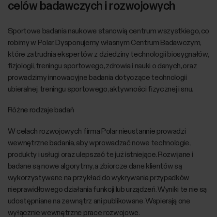
celów badawczych i rozwojowych
Sportowe badania naukowe stanowią centrum wszystkiego, co
robimy w Polar. Dysponujemy własnym Centrum Badawczym,
które zatrudnia ekspertów z dziedziny technologii biosygnałów,
fizjologii, treningu sportowego, zdrowia i nauki o danych, oraz
prowadzimy innowacyjne badania dotyczące technologii
ubieralnej, treningu sportowego, aktywności fizycznej i snu.
Różne rodzaje badań
W celach rozwojowych firma Polar nieustannie prowadzi
wewnętrzne badania, aby wprowadzać nowe technologie,
produkty i usługi oraz ulepszać te już istniejące. Rozwijane i
badane są nowe algorytmy, a zbiorcze dane klientów są
wykorzystywane na przykład do wykrywania przypadków
nieprawidłowego działania funkcji lub urządzeń. Wyniki te nie są
udostępniane na zewnątrz ani publikowane. Wspierają one
wyłącznie wewnętrzne prace rozwojowe.