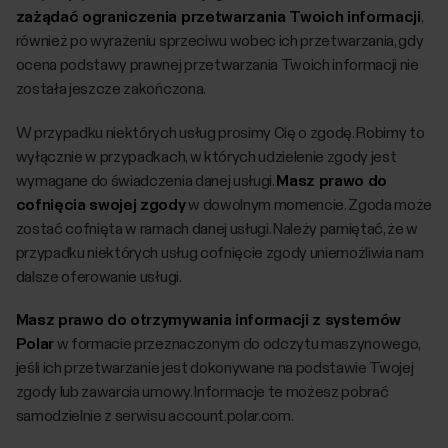
zażądać ograniczenia przetwarzania Twoich informacji
,
również po wyrażeniu sprzeciwu wobec ich przetwarzania, gdy
ocena podstawy prawnej przetwarzania Twoich informacji nie
została jeszcze zakończona.
W przypadku niektórych usług prosimy Cię o zgodę. Robimy to
wyłącznie w przypadkach, w których udzielenie zgody jest
wymagane do świadczenia danej usługi.
Masz prawo do
cofnięcia swojej zgody
w dowolnym momencie. Zgoda może
zostać cofnięta w ramach danej usługi. Należy pamiętać, że w
przypadku niektórych usług cofnięcie zgody uniemożliwia nam
dalsze oferowanie usługi.
Masz prawo do otrzymywania informacji z systemów
Polar
w formacie przeznaczonym do odczytu maszynowego,
jeśli ich przetwarzanie jest dokonywane na podstawie Twojej
zgody lub zawarcia umowy. Informacje te możesz pobrać
samodzielnie z serwisu account.polar.com.