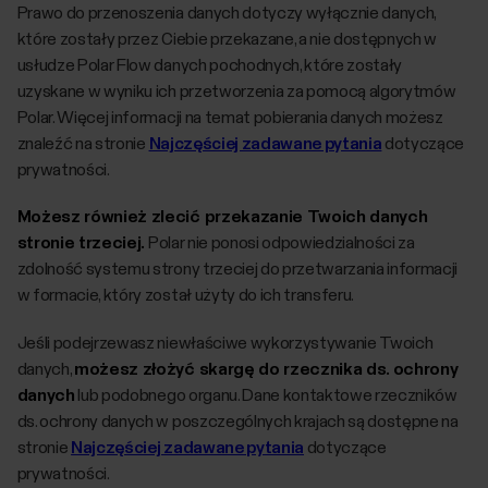
Prawo do przenoszenia danych dotyczy wyłącznie danych,
które zostały przez Ciebie przekazane, a nie dostępnych w
usłudze Polar Flow danych pochodnych, które zostały
uzyskane w wyniku ich przetworzenia za pomocą algorytmów
Polar. Więcej informacji na temat pobierania danych możesz
znaleźć na stronie
Najczęściej zadawane pytania
dotyczące
prywatności.
Możesz również zlecić przekazanie Twoich danych
stronie trzeciej.
Polar nie ponosi odpowiedzialności za
zdolność systemu strony trzeciej do przetwarzania informacji
w formacie, który został użyty do ich transferu.
Jeśli podejrzewasz niewłaściwe wykorzystywanie Twoich
danych,
możesz złożyć skargę do rzecznika ds. ochrony
danych
lub podobnego organu. Dane kontaktowe rzeczników
ds. ochrony danych w poszczególnych krajach są dostępne na
stronie
Najczęściej zadawane pytania
dotyczące
prywatności.