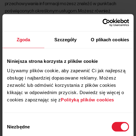
przechowywania informacji możesz znaleźć w punktach
poświęconych określonym usługom. Możesz również
skontaktować się z nami, korzystając z podanych poniżej
danych kontaktowych.
W przypadku większości usług Polar możesz samodzielnie
Zgoda
Szczegóły
O plikach cookies
zarządzać swoimi danymi osobowymi. Zalecamy okresowe
sprawdzanie prawidłowości danych oraz korygowanie ich w
razie potrzeby. Użytkownik jest odpowiedzialny za
Niniejsza strona korzysta z plików cookie
prawidłowość podawanych informacji.
Używamy plików cookie, aby zapewnić Ci jak najlepszą
obsługę i najbardziej dopasowane reklamy. Możesz
zezwolić lub odmówić korzystania z plików cookies
Twoje prawa
klikając w odpowiednim przycisk. Dowiedz się więcej o
cookies zapoznając się z
Polityką plików cookies
Zawsze masz prawo dostępu do swoich danych
osobowych
. W przypadku większości usług możliwy jest
bezpośredni dostęp, a w razie potrzeby nasz
Dział Obsługi Kli
Wybór
enta
może udzielić pomocy i dostarczyć Ci kopię Twoich
Niezbędne
zgody
danych osobowych, które posiadamy. Masz prawo wiedzieć,