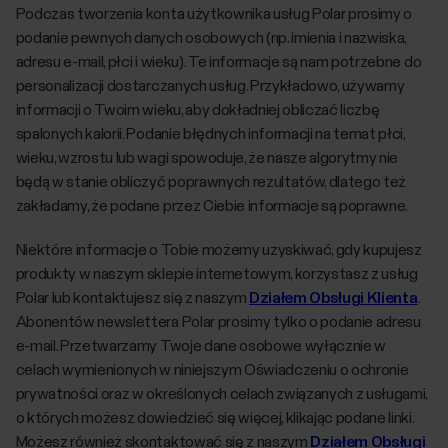
Podczas tworzenia konta użytkownika usług Polar prosimy o
podanie pewnych danych osobowych (np. imienia i nazwiska,
adresu e-mail, płci i wieku). Te informacje są nam potrzebne do
personalizacji dostarczanych usług. Przykładowo, używamy
informacji o Twoim wieku, aby dokładniej obliczać liczbę
spalonych kalorii. Podanie błędnych informacji na temat płci,
wieku, wzrostu lub wagi spowoduje, że nasze algorytmy nie
będą w stanie obliczyć poprawnych rezultatów, dlatego też
zakładamy, że podane przez Ciebie informacje są poprawne.
Niektóre informacje o Tobie możemy uzyskiwać, gdy kupujesz
produkty w naszym sklepie internetowym, korzystasz z usług
Polar lub kontaktujesz się z naszym
Działem Obsługi Klienta
.
Abonentów newslettera Polar prosimy tylko o podanie adresu
e-mail. Przetwarzamy Twoje dane osobowe wyłącznie w
celach wymienionych w niniejszym Oświadczeniu o ochronie
prywatności oraz w określonych celach związanych z usługami,
o których możesz dowiedzieć się więcej, klikając podane linki.
Możesz również skontaktować się z naszym
Działem Obsługi