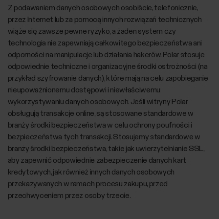
Z podawaniem danych osobowych osobiście, telefonicznie,
przez Internet lub za pomocą innych rozwiązań technicznych
wiąże się zawsze pewne ryzyko, a żaden system czy
technologia nie zapewniają całkowitego bezpieczeństwa ani
odporności na manipulacje lub działania hakerów. Polar stosuje
odpowiednie techniczne i organizacyjne środki ostrożności (na
przykład szyfrowanie danych), które mają na celu zapobieganie
nieupoważnionemu dostępowi i niewłaściwemu
wykorzystywaniu danych osobowych. Jeśli witryny Polar
obsługują transakcje online, są stosowane standardowe w
branży środki bezpieczeństwa w celu ochrony poufności i
bezpieczeństwa tych transakcji. Stosujemy standardowe w
branży środki bezpieczeństwa, takie jak uwierzytelnianie SSL,
aby zapewnić odpowiednie zabezpieczenie danych kart
kredytowych, jak również innych danych osobowych
przekazywanych w ramach procesu zakupu, przed
przechwyceniem przez osoby trzecie.