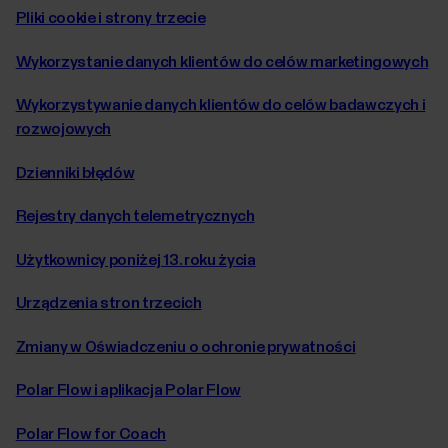
Pliki cookie i strony trzecie
Wykorzystanie danych klientów do celów marketingowych
Wykorzystywanie danych klientów do celów badawczych i
rozwojowych
Dzienniki błędów
Rejestry danych telemetrycznych
Użytkownicy poniżej 13. roku życia
Urządzenia stron trzecich
Zmiany w Oświadczeniu o ochronie prywatności
Polar Flow i aplikacja Polar Flow
Polar Flow for Coach