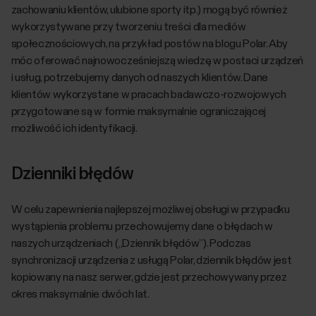
zachowaniu klientów, ulubione sporty itp.) mogą być również
wykorzystywane przy tworzeniu treści dla mediów
społecznościowych, na przykład postów na blogu Polar. Aby
móc oferować najnowocześniejszą wiedzę w postaci urządzeń
i usług, potrzebujemy danych od naszych klientów. Dane
klientów wykorzystane w pracach badawczo-rozwojowych
przygotowane są w formie maksymalnie ograniczającej
możliwość ich identyfikacji.
Dzienniki błędów
W celu zapewnienia najlepszej możliwej obsługi w przypadku
wystąpienia problemu przechowujemy dane o błędach w
naszych urządzeniach („Dziennik błędów”). Podczas
synchronizacji urządzenia z usługą Polar, dziennik błędów jest
kopiowany na nasz serwer, gdzie jest przechowywany przez
okres maksymalnie dwóch lat.