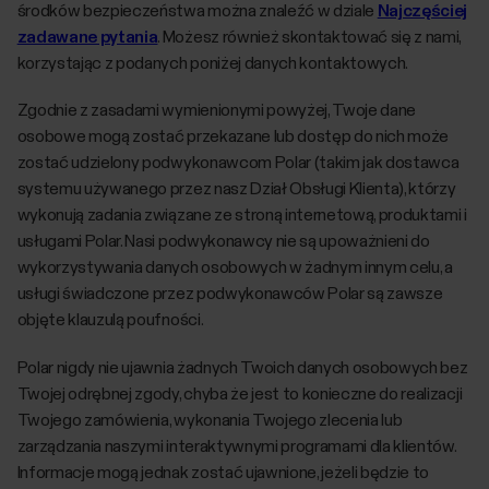
środków bezpieczeństwa można znaleźć w dziale
Najczęściej
zadawane pytania
. Możesz również skontaktować się z nami,
korzystając z podanych poniżej danych kontaktowych.
Zgodnie z zasadami wymienionymi powyżej, Twoje dane
osobowe mogą zostać przekazane lub dostęp do nich może
zostać udzielony podwykonawcom Polar (takim jak dostawca
systemu używanego przez nasz Dział Obsługi Klienta), którzy
wykonują zadania związane ze stroną internetową, produktami i
usługami Polar. Nasi podwykonawcy nie są upoważnieni do
wykorzystywania danych osobowych w żadnym innym celu, a
usługi świadczone przez podwykonawców Polar są zawsze
objęte klauzulą poufności.
Polar nigdy nie ujawnia żadnych Twoich danych osobowych bez
Twojej odrębnej zgody, chyba że jest to konieczne do realizacji
Twojego zamówienia, wykonania Twojego zlecenia lub
zarządzania naszymi interaktywnymi programami dla klientów.
Informacje mogą jednak zostać ujawnione, jeżeli będzie to