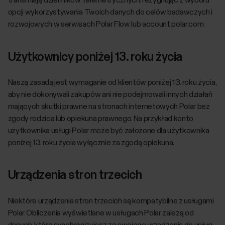
transmisję dzienników telemetrycznych, rezygnując z wyboru
opcji wykorzystywania Twoich danych do celów badawczych i
rozwojowych w serwisach Polar Flow lub account.polar.com.
Użytkownicy poniżej 13. roku życia
Naszą zasadą jest wymaganie od klientów poniżej 13. roku życia,
aby nie dokonywali zakupów ani nie podejmowali innych działań
mających skutki prawne na stronach internetowych Polar bez
zgody rodzica lub opiekuna prawnego. Na przykład konto
użytkownika usługi Polar może być założone dla użytkownika
poniżej 13. roku życia wyłącznie za zgodą opiekuna.
Urządzenia stron trzecich
Niektóre urządzenia stron trzecich są kompatybilne z usługami
Polar. Obliczenia wyświetlane w usługach Polar zależą od
danych, które synchronizujesz ze swojego urządzenia do usług