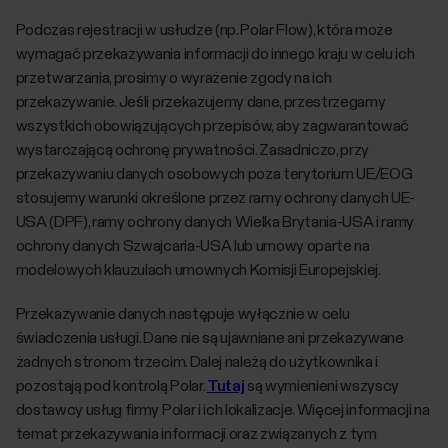
Podczas rejestracji w usłudze (np. Polar Flow), która może
wymagać przekazywania informacji do innego kraju w celu ich
przetwarzania, prosimy o wyrażenie zgody na ich
przekazywanie. Jeśli przekazujemy dane, przestrzegamy
wszystkich obowiązujących przepisów, aby zagwarantować
wystarczającą ochronę prywatności. Zasadniczo, przy
przekazywaniu danych osobowych poza terytorium UE/EOG
stosujemy warunki określone przez ramy ochrony danych UE-
USA (DPF), ramy ochrony danych Wielka Brytania-USA i ramy
ochrony danych Szwajcaria-USA lub umowy oparte na
modelowych klauzulach umownych Komisji Europejskiej.
Przekazywanie danych następuje wyłącznie w celu
świadczenia usługi. Dane nie są ujawniane ani przekazywane
żadnych stronom trzecim. Dalej należą do użytkownika i
pozostają pod kontrolą Polar.
Tutaj
są wymienieni wszyscy
dostawcy usług firmy Polar i ich lokalizacje. Więcej informacji na
temat przekazywania informacji oraz związanych z tym