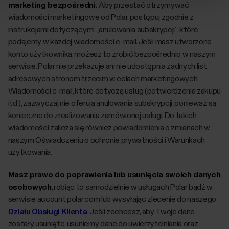
marketing bezpośredni.
Aby przestać otrzymywać
wiadomości marketingowe od Polar, postępuj zgodnie z
instrukcjami dotyczącymi „anulowania subskrypcji”, które
podajemy w każdej wiadomości e-mail. Jeśli masz utworzone
konto użytkownika, możesz to zrobić bezpośrednio w naszym
serwisie. Polar nie przekazuje ani nie udostępnia żadnych list
adresowych stronom trzecim w celach marketingowych.
Wiadomości e-mail, które dotyczą usług (potwierdzenia zakupu
itd.), zazwyczaj nie oferują anulowania subskrypcji, ponieważ są
konieczne do zrealizowania zamówionej usługi. Do takich
wiadomości zalicza się również powiadomienia o zmianach w
naszym Oświadczeniu o ochronie prywatności i Warunkach
użytkowania.
Masz prawo do poprawienia lub usunięcia swoich danych
osobowych
, robiąc to samodzielnie w usługach Polar bądź w
serwisie account.polar.com lub wysyłając zlecenie do naszego
Działu Obsługi Klienta
. Jeśli zechcesz, aby Twoje dane
zostały usunięte, usuniemy dane do uwierzytelniania oraz