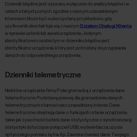
Dziennik błędów jest używany wyłącznie do analizy błędów i w
celach statystycznych zgodnie z naszym uzasadnionym
interesem. Może być wykorzystany przykładowo, gdy
użytkownik skontaktuje się z naszym
Działem Obsługi Klienta
w sprawie usterki lub awarii urządzenia. Jedynym
identyfikatorem osobistym w dzienniku błędów jest
identyfikator urządzenia, który jest potrzebny do przypisania
danych do odpowiedniego urządzenia.
Dzienniki telemetryczne
Niektóre urządzenia firmy Polar gromadzą z urządzenia dane
telemetryczne. Podstawę prawną dla gromadzenia danych
telemetrycznych stanowi nasz uzasadniony interes. Dane
telemetryczne obejmują dane o funkcjach i stanie urządzenia,
takie jak żywotność baterii, dane statystyczne o synchronizacji,
statystyki dotyczące połączeń USB, wyświetlacza, użycia
optycznego pomiaru tętna itp. Zawiera również dane Twojego