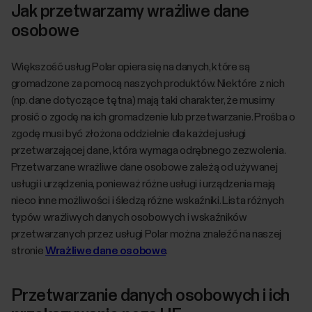
Jak przetwarzamy wrażliwe dane
osobowe
Większość usług Polar opiera się na danych, które są
gromadzone za pomocą naszych produktów. Niektóre z nich
(np. dane dotyczące tętna) mają taki charakter, że musimy
prosić o zgodę na ich gromadzenie lub przetwarzanie. Prośba o
zgodę musi być złożona oddzielnie dla każdej usługi
przetwarzającej dane, która wymaga odrębnego zezwolenia.
Przetwarzane wrażliwe dane osobowe zależą od używanej
usługi i urządzenia, ponieważ różne usługi i urządzenia mają
nieco inne możliwości i śledzą różne wskaźniki. Lista różnych
typów wrażliwych danych osobowych i wskaźników
przetwarzanych przez usługi Polar można znaleźć na naszej
stronie
Wrażliwe dane osobowe
.
Przetwarzanie danych osobowych i ich