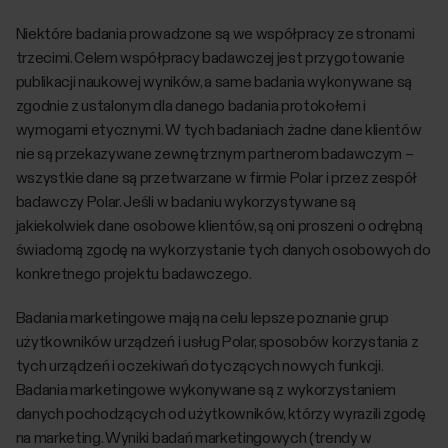
Niektóre badania prowadzone są we współpracy ze stronami
trzecimi. Celem współpracy badawczej jest przygotowanie
publikacji naukowej wyników, a same badania wykonywane są
zgodnie z ustalonym dla danego badania protokołem i
wymogami etycznymi. W tych badaniach żadne dane klientów
nie są przekazywane zewnętrznym partnerom badawczym –
wszystkie dane są przetwarzane w firmie Polar i przez zespół
badawczy Polar. Jeśli w badaniu wykorzystywane są
jakiekolwiek dane osobowe klientów, są oni proszeni o odrębną
świadomą zgodę na wykorzystanie tych danych osobowych do
konkretnego projektu badawczego.
Badania marketingowe mają na celu lepsze poznanie grup
użytkowników urządzeń i usług Polar, sposobów korzystania z
tych urządzeń i oczekiwań dotyczących nowych funkcji.
Badania marketingowe wykonywane są z wykorzystaniem
danych pochodzących od użytkowników, którzy wyrazili zgodę
na marketing. Wyniki badań marketingowych (trendy w