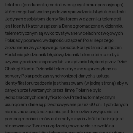
telefonu (producenta, model i wersję systemu operacyjnego),
które mogą być ważne podczas sprawdzania błędu lub usterki.
Jedynym osobistym identyfikatorem w dzienniku telemetrii
jest identyfikator urządzenia. Dane zgromadzone w dzienniku
telemetrycznym są wykorzystywane w celach rozwojowych
Polar, aby poprawić wydajność urządzeń Polar i lepszego
zrozumienia zwyczajowego sposobu korzystania z urządzeń.
Podobnie jak dziennik błędów, dziennik telemetrii może być
używany podczas naprawy lub zarządzania błędami przez Dział
Obsługi Klienta. Dzienniki telemetryczne są przesyłane na
serwery Polar podczas synchronizacji danych z usługą.
Identyfikator urządzenia jest haszowany (w jedną stronę), aby w
danych przetwarzanych przez firmę Polar nie było
jednoznacznych identyfikatorów. Przed automatycznym
usunięciem, dane są przechowywane przez 60 dni. Tych danych
nie można usunąć na żądanie: jest to możliwe wyłącznie za
pomocą mechanizmów automatycznych. Jeśli ta funkcja jest
stosowana w Twoim urządzeniu, możesz nie zezwolić na