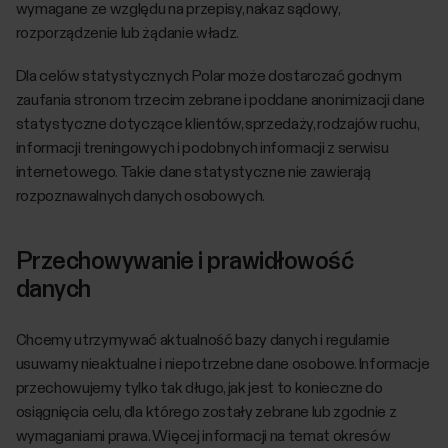
wymagane ze względu na przepisy, nakaz sądowy,
rozporządzenie lub żądanie władz.
Dla celów statystycznych Polar może dostarczać godnym
zaufania stronom trzecim zebrane i poddane anonimizacji dane
statystyczne dotyczące klientów, sprzedaży, rodzajów ruchu,
informacji treningowych i podobnych informacji z serwisu
internetowego. Takie dane statystyczne nie zawierają
rozpoznawalnych danych osobowych.
Przechowywanie i prawidłowość
danych
Chcemy utrzymywać aktualność bazy danych i regularnie
usuwamy nieaktualne i niepotrzebne dane osobowe. Informacje
przechowujemy tylko tak długo, jak jest to konieczne do
osiągnięcia celu, dla którego zostały zebrane lub zgodnie z
wymaganiami prawa. Więcej informacji na temat okresów