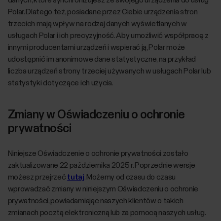
Polar. Dlatego też, posiadane przez Ciebie urządzenia stron
trzecich mają wpływ na rodzaj danych wyświetlanych w
usługach Polar i ich precyzyjność. Aby umożliwić współpracę z
innymi producentami urządzeń i wspierać ją, Polar może
udostępnić im anonimowe dane statystyczne, na przykład
liczba urządzeń strony trzeciej używanych w usługach Polar lub
statystyki dotyczące ich użycia.
Zmiany w Oświadczeniu o ochronie
prywatności
Niniejsze Oświadczenie o ochronie prywatności zostało
zaktualizowane 22 października 2025 r. Poprzednie wersje
możesz przejrzeć
tutaj
. Możemy od czasu do czasu
wprowadzać zmiany w niniejszym Oświadczeniu o ochronie
prywatności, powiadamiając naszych klientów o takich
zmianach pocztą elektroniczną lub za pomocą naszych usług.