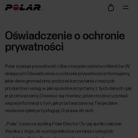
Oświadczenie o ochronie
prywatności
Polar szanuje prywatność i dba o bezpieczeństwo klientów. W
niniejszym Oświadczeniu o ochronie prywatności informujemy,
jakie dane gromadzimy podczas korzystania z naszych
produktów i usług, w jaki sposób korzystamy z tych danych i jak
je przetwarzamy. Dowiesz się również, gdzie możesz uzyskać
więcej informacji o tym, jak przetwarzane są Twoje dane
osobowe i jakie przysługują Ci prawa do nich.
„Polar” oznacza spółkę Polar Electro Oy i jej spółki zależne.
Wynika z tego, że w przypadku korzystania z usług lub