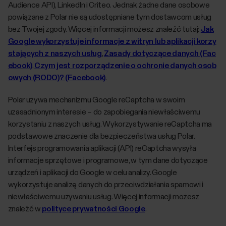
Audience API), LinkedIn i Criteo. Jednak żadne dane osobowe
powiązane z Polar nie są udostępniane tym dostawcom usług
bez Twojej zgody. Więcej informacji możesz znaleźć tutaj:
Jak
Google wykorzystuje informacje z witryn lub aplikacji korzy
stających z naszych usług
,
Zasady dotyczące danych (Fac
ebook)
,
Czym jest rozporządzenie o ochronie danych osob
owych (RODO)? (Facebook)
.
Polar używa mechanizmu Google reCaptcha w swoim
uzasadnionym interesie – do zapobiegania niewłaściwemu
korzystaniu z naszych usług. Wykorzystywanie reCaptcha ma
podstawowe znaczenie dla bezpieczeństwa usług Polar.
Interfejs programowania aplikacji (API) reCaptcha wysyła
informacje sprzętowe i programowe, w tym dane dotyczące
urządzeń i aplikacji do Google w celu analizy. Google
wykorzystuje analizę danych do przeciwdziałania spamowi i
niewłaściwemu używaniu usług. Więcej informacji możesz
znaleźć w
polityce prywatności Google
.