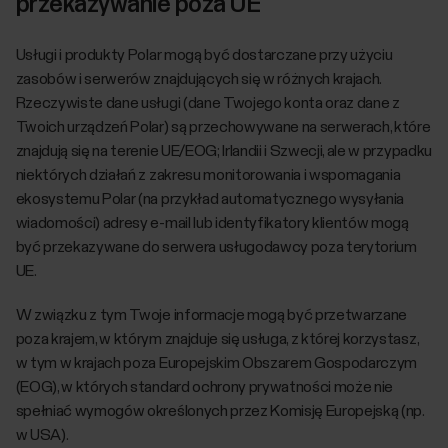
przekazywanie poza UE
Usługi i produkty Polar mogą być dostarczane przy użyciu
zasobów i serwerów znajdujących się w różnych krajach.
Rzeczywiste dane usługi (dane Twojego konta oraz dane z
Twoich urządzeń Polar) są przechowywane na serwerach, które
znajdują się na terenie UE/EOG; Irlandii i Szwecji, ale w przypadku
niektórych działań z zakresu monitorowania i wspomagania
ekosystemu Polar (na przykład automatycznego wysyłania
wiadomości) adresy e-mail lub identyfikatory klientów mogą
być przekazywane do serwera usługodawcy poza terytorium
UE.
W związku z tym Twoje informacje mogą być przetwarzane
poza krajem, w którym znajduje się usługa, z której korzystasz,
w tym w krajach poza Europejskim Obszarem Gospodarczym
(EOG), w których standard ochrony prywatności może nie
spełniać wymogów określonych przez Komisję Europejską (np.
w USA).