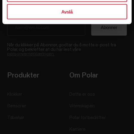
Avslå
Når du klikker på Abonner, godtar du å motta e-post fra
Polar, og bekrefter at du har lest våre
personvernerklæringen.
Produkter
Om Polar
Klokker
Dette er oss
Sensorer
Vitenskapen
Tilbehør
Polar for bedrifter
Karriere