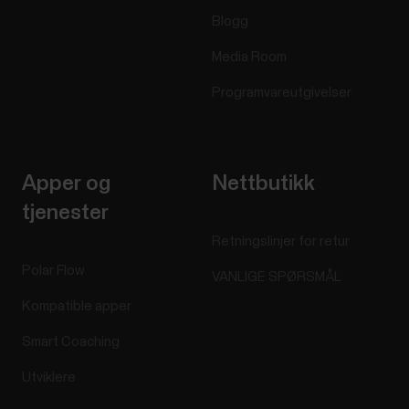
Blogg
Media Room
Programvareutgivelser
Apper og
Nettbutikk
tjenester
Retningslinjer for retur
Polar Flow
VANLIGE SPØRSMÅL
Kompatible apper
Smart Coaching
Utviklere