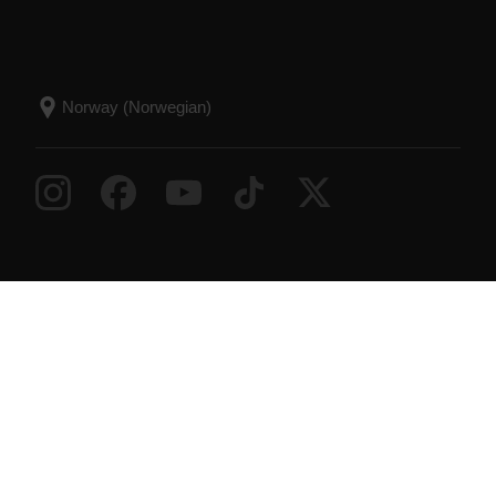
Success! ##
© Polar Electro 2026 . All Rights Reserved.
Garanti
Informasjon om forskrifter