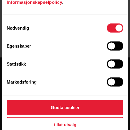
Informasjonskapselpolicy
.
Samtykkevalg
Nødvendig
Egenskaper
Statistikk
Markedsføring
Hold deg oppdatert.
Godta cookier
[footer_copy:SIGN_UP_NEWSLETTER]
tillat utvalg