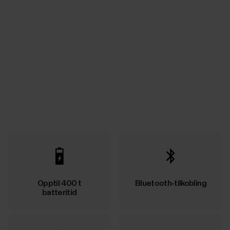
Opptil 400 t
Bluetooth-tilkobling
batteritid