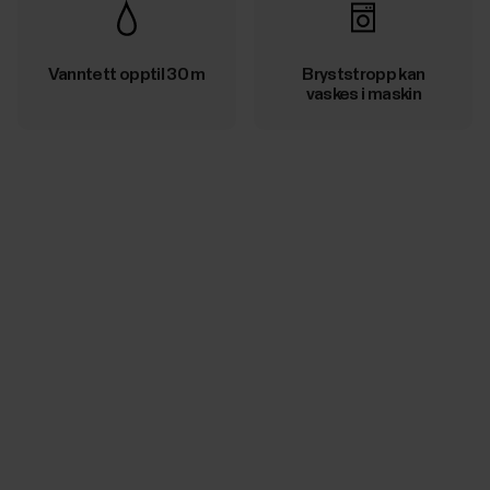
Vanntett opptil 30 m
Bryststropp kan
vaskes i maskin