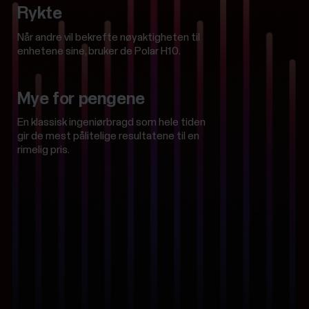
Rykte
Når andre vil bekrefte nøyaktigheten til
enhetene sine, bruker de Polar H10.
Mye for pengene
En klassisk ingeniørbragd som hele tiden
gir de mest pålitelige resultatene til en
rimelig pris.