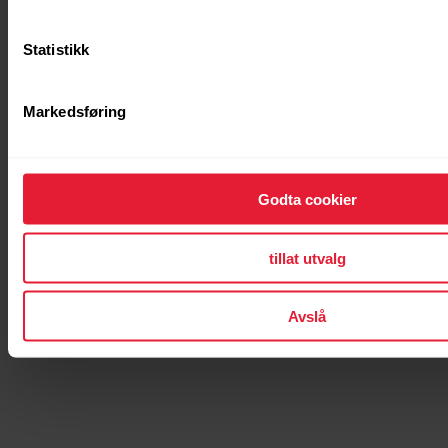
Statistikk
Markedsføring
Godta cookier
tillat utvalg
Avslå