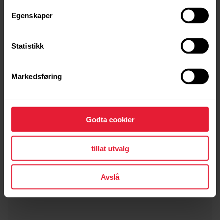
Egenskaper
Statistikk
Markedsføring
POLAR Loop SoftWeave reim
249,00 kr
→
Detaljer
Godta cookier
tillat utvalg
Orange Flame
Avslå