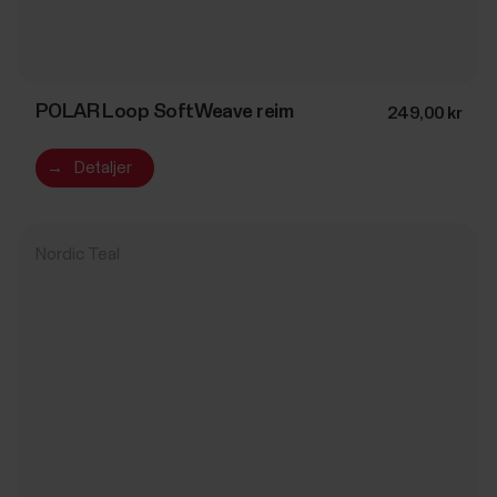
POLAR Loop SoftWeave reim
249,00 kr
→
Detaljer
Nordic Teal