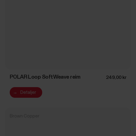
POLAR Loop SoftWeave reim
249,00 kr
→
Detaljer
Brown Copper