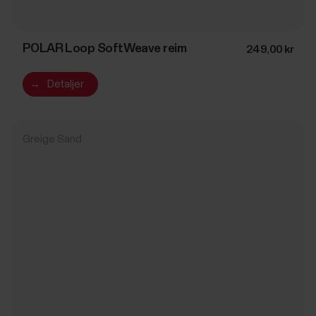
POLAR Loop SoftWeave reim
249,00 kr
→
Detaljer
Greige Sand