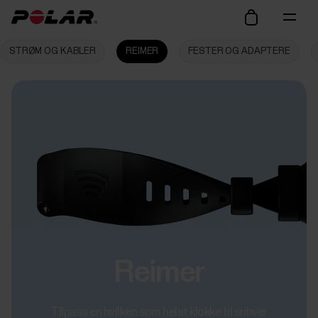
STRØM OG KABLER
REIMER
FESTER OG ADAPTERE
Reimer
Tilpass en hvilken som helst klokke til enhver