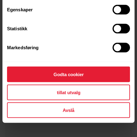
Egenskaper
Statistikk
Markedsføring
POLAR Loop SoftWeave reim
249,00 kr
→
Detaljer
Godta cookier
tillat utvalg
Orange Flame
Avslå