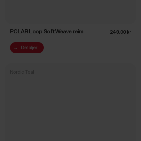
POLAR Loop SoftWeave reim
249,00 kr
→
Detaljer
Nordic Teal