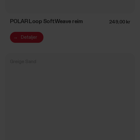
POLAR Loop SoftWeave reim
249,00 kr
→
Detaljer
Greige Sand