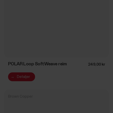
POLAR Loop SoftWeave reim
249,00 kr
→
Detaljer
Brown Copper