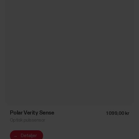
Polar Verity Sense
1 099,00 kr
Optisk pulssensor
→
Detaljer