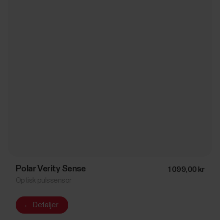
Polar Verity Sense
1 099,00 kr
Optisk pulssensor
→
Detaljer