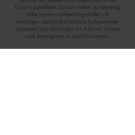
Optimaliser hestens kondisjon med Polar
Equine pulmålere. Du kan enkelt og nøyaktig
måle hestens belastningsnivåer på
treningen, samt måle hestens hvileperioder
og pulsen ved restitusjon for å finnet ut hvor
mye trening som er sunt for hesten.
Success! ##