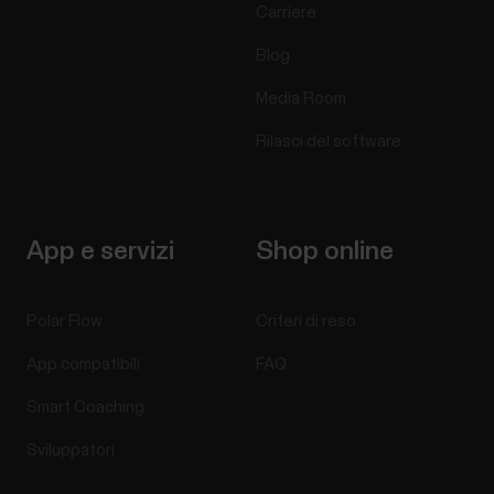
Carriere
Blog
Media Room
Rilasci del software
App e servizi
Shop online
Polar Flow
Criteri di reso
App compatibili
FAQ
Smart Coaching
Sviluppatori