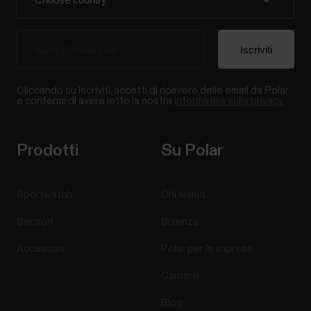
Cliccando su Iscriviti, accetti di ricevere delle email da Polar
e confermi di avere letto la nostra
informativa sulla privacy.
Prodotti
Su Polar
Sportwatch
Chi siamo
Sensori
Scienza
Accessori
Polar per le imprese
Carriere
Blog