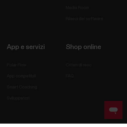
Media Room
Rilasci del software
App e servizi
Shop online
Polar Flow
Criteri di reso
App compatibili
FAQ
Smart Coaching
Sviluppatori