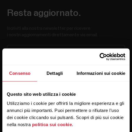
Resta aggiornato.
Iscriviti alla nostra newsletter per ricevere
i nostri aggiornamenti direttamente via email.
Consenso
Dettagli
Informazioni sui cookie
Cliccando su Iscriviti, accetti di ricevere delle email da Polar
Questo sito web utilizza i cookie
e confermi di avere letto la nostra
informativa sulla privacy.
Utilizziamo i cookie per offrirti la migliore esperienza e gli
annunci più importanti. Puoi permettere o rifiutare l’uso
Prodotti
Su Polar
dei cookie cliccando sui pulsanti. Scopri di più sui cookie
nella nostra
politica sui cookie
.