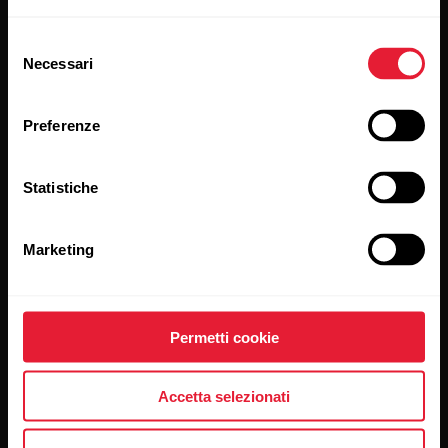
Sportwatch
Chi siamo
Selezione
Sensori
Scienza
Necessari
del
consenso
Accessori
Polar per le imprese
Preferenze
Carriere
Blog
Statistiche
Media Room
Marketing
Rilasci del software
Permetti cookie
App e servizi
Shop online
Accetta selezionati
Polar Flow
Criteri di reso