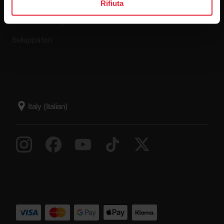
App compatibili
FAQ
Rifiuta
Smart Coaching
Sviluppatori