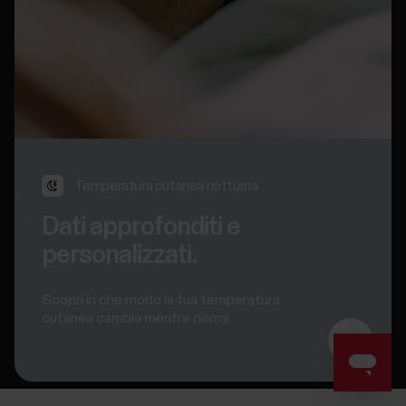
Temperatura cutanea notturna
Dati approfonditi e
personalizzati.
Scopri in che modo la tua temperatura
cutanea cambia mentre dormi.