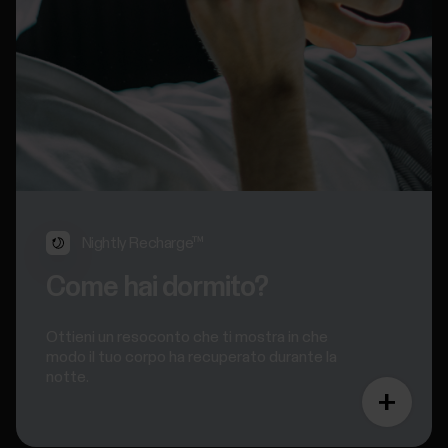
Nightly Recharge™
Come hai dormito?
Ottieni un resoconto che ti mostra in che
modo il tuo corpo ha recuperato durante la
notte.