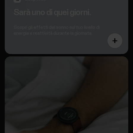
Sarà uno di quei giorni.
Scopri gli effetti del sonno sul tuo livello di
energia e reattività durante la giornata.