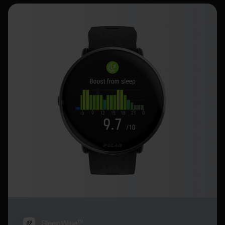
SleepWise™