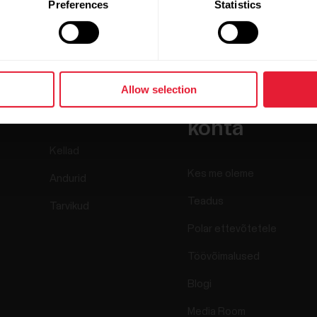
Preferences
Statistics
Allow selection
Tooted
Teave Polari
kohta
Kellad
Kes me oleme
Andurid
Teadus
Tarvikud
Polar ettevõtetele
Töövõimalused
Blogi
Media Room