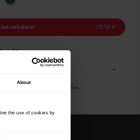
Lisa ostukorvi
29,90 €
kuvõte
ooted (
1
)
About
etoimetamine:
Tarneaeg 2-3 tööpäeva
ine the use of cookies by