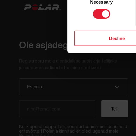
Necessary
Selection
Decline
Ole asjadega kursis.
Registreeru meie ülenädalase uudiskirja tellijaks
ja saadame uudised otse sinu postkasti.
Kui klõpsad nuppu Telli, nõustud saama meilisõnumeid
ettevõttelt Polar ja kinnitad, et oled lugenud meie
Privaatsusteatis.