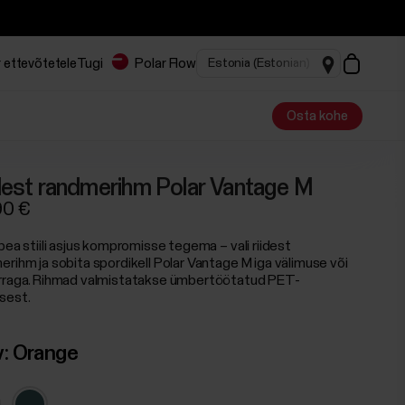
 ettevõtetele
Tugi
Polar Flow
Osta kohe
dest randmerihm Polar Vantage M
90 €
pea stiili asjus kompromisse tegema – vali riidest
erihm ja sobita spordikell Polar Vantage M iga välimuse või
rraga. Rihmad valmistatakse ümbertöötatud PET-
sest.
v:
Orange