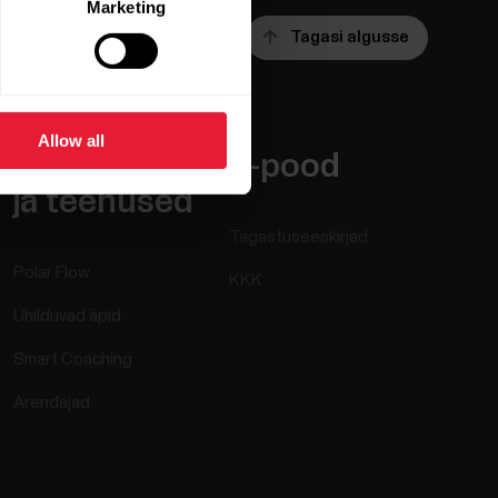
Marketing
Tagasi algusse
Allow all
Rakendused
E-pood
ja teenused
Tagastuseeskirjad
Polar Flow
KKK
Ühilduvad äpid
Smart Coaching
Arendajad