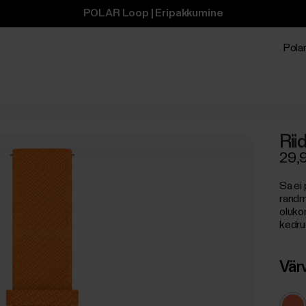
POLAR Loop | Eripakkumine
Polar
Rii
29,
Sa ei 
randm
oluko
kedru
Vär