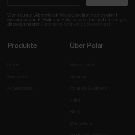
Wenn du auf „Abonnieren“ klickst, erklärst du dich damit
einverstanden, E-Mails von Polar zu erhalten und bestätigst,
dass du unseren
Datenschutzhinweis gelesen hast.
Produkte
Über Polar
Uhren
Wer wir sind
Sensoren
Science
Accessoires
Polar for Business
Jobs
Blog
Media Room