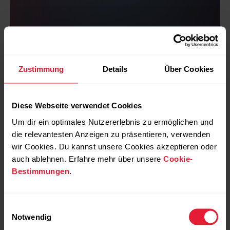
Die
Zustimmung
Details
Über Cookies
wissenschaftliche
Grundlage
Diese Webseite verwendet Cookies
Um dir ein optimales Nutzererlebnis zu ermöglichen und
Bei der Überwachung der Erholung und
die relevantesten Anzeigen zu präsentieren, verwenden
der Trainingsbereitschaft ist die
wir Cookies. Du kannst unsere Cookies akzeptieren oder
Trainingsbelastung nicht der einzige
auch ablehnen. Erfahre mehr über unsere
Cookie-
Faktor, der deine Erholungszeit
beeinflusst. Daher berücksichtigt
Bestimmungen
.
Recovery Pro sowohl den Stress durch
das Training als auch den Stress, der
durch andere Faktoren ausgelöst wird,
Einwilligungsauswahl
wie schlechten Schlaf oder Arbeitsdruck.
Notwendig