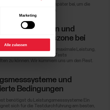
lte die gewählte Testdauer später bei, um die
esser vergleichen zu können.
Marketing
, geh in die Vollen und
 deine Leistungszone bei
Alle zulassen
h während des Tests auf die maximale Leistung,
aubst, sie für die Dauer des Tests
lten zu können. Wir kümmern uns um den Rest.
ngsmesssysteme und
lierte Bedingungen
est benötigst du Leistungsmesssysteme Ein
eignet sich für die Testdurchführung am besten,