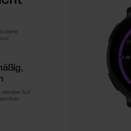
u deine
avon
mäßig,
n
t werden. Auf
 aeroben