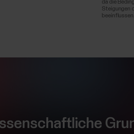
da die Beding
Steigungen o
beeinflussen
issenschaftliche Gru