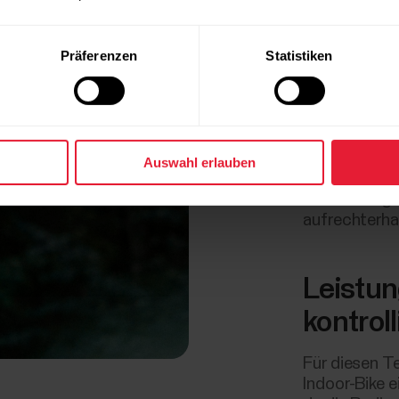
wählen. Beha
Ergebnisse b
Präferenzen
Statistiken
Gib Gas
behalte
Auswahl erlauben
Steigere dic
von der du gl
aufrechterha
Leistu
kontrol
Für diesen T
Indoor-Bike 