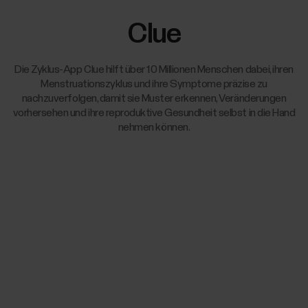
Clue
Die Zyklus-App Clue hilft über 10 Millionen Menschen dabei, ihren
Menstruationszyklus und ihre Symptome präzise zu
nachzuverfolgen, damit sie Muster erkennen, Veränderungen
vorhersehen und ihre reproduktive Gesundheit selbst in die Hand
nehmen können.