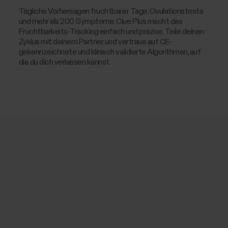
Tägliche Vorhersagen fruchtbarer Tage, Ovulationstests
und mehr als 200 Symptome: Clue Plus macht das
Fruchtbarkeits-Tracking einfach und präzise. Teile deinen
Zyklus mit deinem Partner und vertraue auf CE-
gekennzeichnete und klinisch validierte Algorithmen, auf
die du dich verlassen kannst.