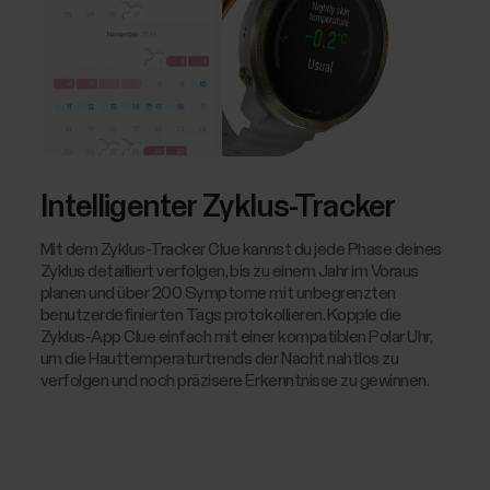
Intelligenter Zyklus-Tracker
Mit dem Zyklus-Tracker Clue kannst du jede Phase deines
Zyklus detailliert verfolgen, bis zu einem Jahr im Voraus
planen und über 200 Symptome mit unbegrenzten
benutzerdefinierten Tags protokollieren. Kopple die
Zyklus-App Clue einfach mit einer kompatiblen Polar Uhr,
um die Hauttemperaturtrends der Nacht nahtlos zu
verfolgen und noch präzisere Erkenntnisse zu gewinnen.