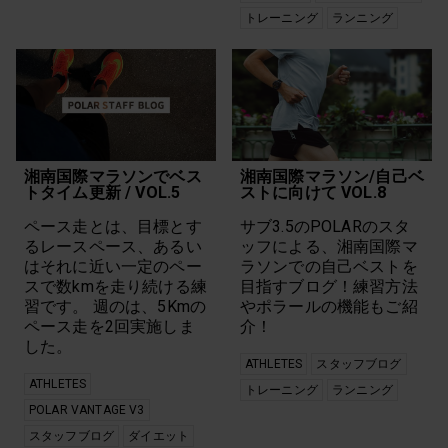
トレーニング
ランニング
湘南国際マラソンでベス
湘南国際マラソン/自己ベ
トタイム更新 / VOL.5
ストに向けて VOL.8
ペース走とは、目標とす
サブ3.5のPOLARのスタ
るレースペース、あるい
ッフによる、湘南国際マ
はそれに近い一定のペー
ラソンでの自己ベストを
スで数kmを走り続ける練
目指すブログ！練習方法
習です。 週のは、5Kmの
やポラールの機能もご紹
ペース走を2回実施しま
介！
した。
ATHLETES
スタッフブログ
ATHLETES
トレーニング
ランニング
POLAR VANTAGE V3
スタッフブログ
ダイエット