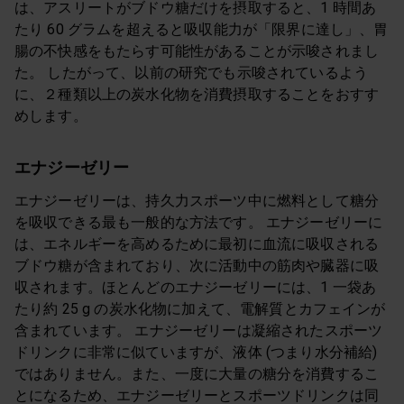
は、アスリートがブドウ糖だけを摂取すると、1 時間あ
たり 60 グラムを超えると吸収能力が「限界に達し」、胃
腸の不快感をもたらす可能性があることが示唆されまし
た。 したがって、以前の研究でも示唆されているよう
に、２種類以上の炭水化物を消費摂取することをおすす
めします。
エナジーゼリー
エナジーゼリーは、持久力スポーツ中に燃料として糖分
を吸収できる最も一般的な方法です。 エナジーゼリーに
は、エネルギーを高めるために最初に血流に吸収される
ブドウ糖が含まれており、次に活動中の筋肉や臓器に吸
収されます。ほとんどのエナジーゼリーには、1 一袋あ
たり約 25 g の炭水化物に加えて、電解質とカフェインが
含まれています。 エナジーゼリーは凝縮されたスポーツ
ドリンクに非常に似ていますが、液体 (つまり水分補給)
ではありません。また、一度に大量の糖分を消費するこ
とになるため、エナジーゼリーとスポーツドリンクは同