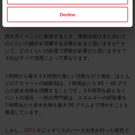
Decline
持久力競技中の糖分
持久力イベントに参加するとき、運動を続けるためにど
のくらいの糖分を消費する必要があると思いますか? そ
して、どのくらいの頻度で摂取が必要だと思いますか？
それはすべて強度によって異なります。
1 時間から最大 2.5 時間の激しい活動を行う場合、ほとん
どのアスリートの経験則は、1 時間あたり 30 ～ 60 グラ
ムの炭水化物を消費することです。 2.5 時間を超えるイ
ベントの場合、一部の専門家は、エネルギーの摂取量を
1 時間あたり炭水化物を最大 90 グラムまで増やすことを
推奨しています。
しかし、
2015 年
にイギリスのバース大学が行った研究で