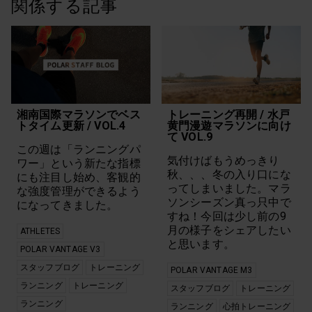
関係する記事
湘南国際マラソンでベス
トレーニング再開 / 水戸
トタイム更新 / VOL.4
黄門漫遊マラソンに向け
て VOL.9
この週は「ランニングパ
気付けばもうめっきり
ワー」という新たな指標
秋、、、冬の入り口にな
にも注目し始め、客観的
ってしまいました。マラ
な強度管理ができるよう
ソンシーズン真っ只中で
になってきました。
すね！今回は少し前の9
月の様子をシェアしたい
ATHLETES
と思います。
POLAR VANTAGE V3
スタッフブログ
トレーニング
POLAR VANTAGE M3
ランニング
トレーニング
スタッフブログ
トレーニング
ランニング
ランニング
心拍トレーニング