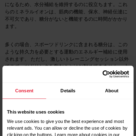
になるため、水分補給を維持するのに役立ちます。これ
らのミネラルイオンは、筋肉の機能、保水、神経伝達に
不可欠であり、糖分がないと機能するのに時間がかかり
ます。
多くの場合、スポーツドリンクに含まれる糖分は、この
ような持久力を必要とする運動のエネルギー補給に使用
されます。 ただし、激しいトレーニングセッション以外
でスポーツドリンクを飲むことはお勧めできません。 上
記のように、糖分には栄養上の利点がほとんどないた
め、迅速な水分補給とエネルギーが必要な状況にない限
り、これらの飲み物は体重を増やす可能性があります。
Consent
Details
About
豆知識:
現在、ほとんどのスポーツドリンクは複数の糖源
This website uses cookies
を組み合わせで出来ています。 これは、私たちの身体が
異なる種類の糖分を吸収するために別々のメカニズムを
We use cookies to give you the best experience and most
relevant ads. You can allow or decline the use of cookies by
使用しているため、それらを同時にそれぞれ処理するこ
clicking on the buttons. Learn more about cookies in our
とで、摂取量を増やすことができるからです。英国のバ