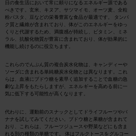
日の食生活において常に頼りになるエネルギー源である
べきです。玄米、キヌア、サツマイモ、オーツ麦、全粒
粉パスタ、豆などの栄養豊富な食品が最適です。 タンパ
ク質と繊維が含まれており、体がこのエネルギーをゆっ
くりと代謝するため、満腹感が持続し、ビタミン、ミネ
ラル、抗酸化物質が豊富に含まれており、体が効果的に
機能し続けるのに役立ちます。
これらのでんぷん質の複合炭水化物は、キャンディーや
ソーダに含まれる単純糖炭水化物とは異なります。これ
らは、血液にブドウ糖を素早く追加することで血糖の急
劇な上昇をもたらしますが、エネルギーを高める前に一
気に低下する可能性が高くなります。
代わりに、運動前のスナックとしてドライフルーツやバ
ナナを試してみてください。ブドウ糖と果糖が含まれて
おり、これらは、フルーツジュースや野菜などにも含ま
れる別の種類の単糖です。 体はフルクトースをグルコー