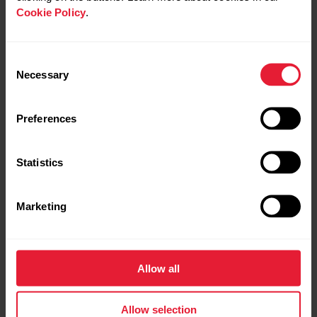
Cookie Policy
.
ーミンガム大学による 2008 年の研究では、これらの飲
料にブドウ糖や果糖などの単純炭水化物を組み合わせる
と、アスリートのエネルギー吸収能力が最大 75% 向上す
Consent
ることがわかりました。
Necessary
Selection
Preferences
Statistics
Marketing
Allow all
Allow selection