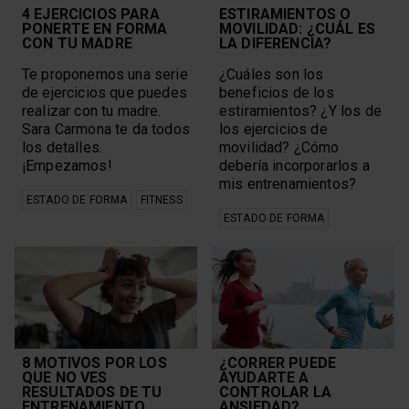
4 EJERCICIOS PARA
ESTIRAMIENTOS O
Multisports
Trail Running
PONERTE EN FORMA
MOVILIDAD: ¿CUÁL ES
Nutrición
Trails
CON TU MADRE
LA DIFERENCIA?
Nutrition
Training
Off-Season
Vantage
Te proponemos una serie
¿Cuáles son los
Outdoor Sports
Walking
de ejercicios que puedes
beneficios de los
Outdoors
yoga
realizar con tu madre.
estiramientos? ¿Y los de
Sara Carmona te da todos
los ejercicios de
los detalles.
movilidad? ¿Cómo
BORRAR SELECCIÓN
¡Empezamos!
debería incorporarlos a
mis entrenamientos?
ESTADO DE FORMA
FITNESS
ESTADO DE FORMA
8 MOTIVOS POR LOS
¿CORRER PUEDE
QUE NO VES
AYUDARTE A
RESULTADOS DE TU
CONTROLAR LA
ENTRENAMIENTO
ANSIEDAD?