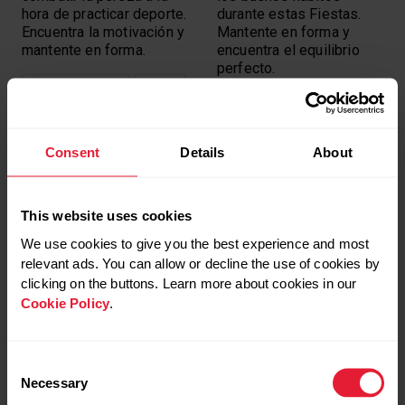
hora de practicar deporte.
durante estas Fiestas.
Encuentra la motivación y
Mantente en forma y
mantente en forma.
encuentra el equilibrio
perfecto.
ESTADO DE FORMA
FITNESS
ESTADO DE FORMA
FITNESS
Consent
Details
About
This website uses cookies
We use cookies to give you the best experience and most
CONSEJOS PARA
3 FORMAS DE
INCIARTE EN NATACIÓN
FAVORECER TU
relevant ads. You can allow or decline the use of cookies by
RECUPERACIÓN TRAS
clicking on the buttons. Learn more about cookies in our
EL EJERCICIO
¿Te has decidido a dar el
Cookie Policy
.
paso y no sabes por
Descansar es crucial
dónde empezar? Sara
pero recuperarte
Carmona te da algunos
correctamente también.
consejos prácticos para
Consent
Te proponemos tres
iniciarte en natación.
Necessary
Selection
buenas prácticas para