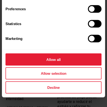
favorecer tu recuperación
ENTRENAMIENTO DE
FRECUENCIA CARDÍACA
de forma efectiva.
Preferences
ESTADO DE FORMA
ESTADO DE FORMA
SUEÑO Y RECUPERACIÓN
Statistics
Marketing
8 EJERCICIOS DE BAJO
¿NECESITAS REFORZAR
Allow all
IMPACTO PARA TODOS
TU SISTEMA
LOS NIVELES
INMUNITARIO? PRUEBA
EL YOGA PARA
Allow selection
REDUCIR EL ESTRÉS
Prueba estos ejercicios
de bajo impacto (sin
¿Quieres mejorar tu salud
saltos) en cualquier lugar
física y mental?
Decline
y a cualquier hora. Sin
Descubre cómo la
materiales. Tú regulas la
práctica de yoga puede
intensidad.
ayudarte a reducir el
estrés y reforzar tu