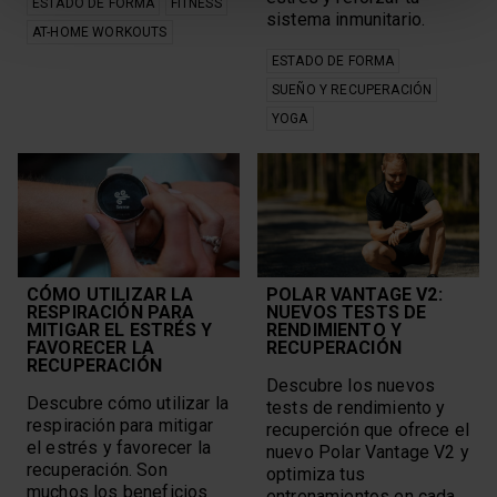
ESTADO DE FORMA
FITNESS
sistema inmunitario.
AT-HOME WORKOUTS
ESTADO DE FORMA
SUEÑO Y RECUPERACIÓN
YOGA
CÓMO UTILIZAR LA
POLAR VANTAGE V2:
RESPIRACIÓN PARA
NUEVOS TESTS DE
MITIGAR EL ESTRÉS Y
RENDIMIENTO Y
FAVORECER LA
RECUPERACIÓN
RECUPERACIÓN
Descubre los nuevos
Descubre cómo utilizar la
tests de rendimiento y
respiración para mitigar
recuperción que ofrece el
el estrés y favorecer la
nuevo Polar Vantage V2 y
recuperación. Son
optimiza tus
muchos los beneficios
entrenamientos en cada