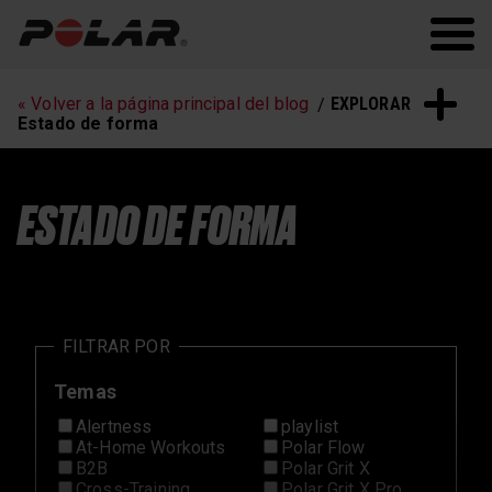
Polar.com
Polar Flow
Fitness
Running
EXPLORAR
« Volver a la página principal del blog
Entrenamiento de
Sueño y recuperación
Estado de forma
frecuencia cardíaca
ESTADO DE FORMA
FILTRAR POR
Temas
Alertness
playlist
At-Home Workouts
Polar Flow
B2B
Polar Grit X
Cross-Training
Polar Grit X Pro