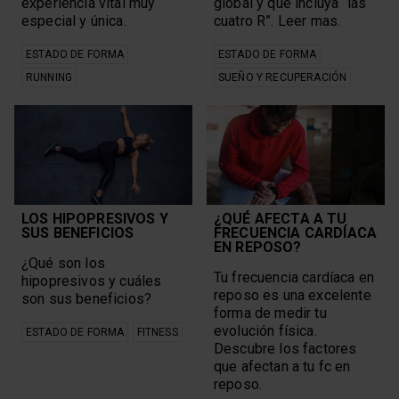
experiencia vital muy
global y que incluya “las
especial y única.
cuatro R”. Leer mas.
ESTADO DE FORMA
ESTADO DE FORMA
RUNNING
SUEÑO Y RECUPERACIÓN
LOS HIPOPRESIVOS Y
¿QUÉ AFECTA A TU
SUS BENEFICIOS
FRECUENCIA CARDÍACA
EN REPOSO?
¿Qué son los
Tu frecuencia cardíaca en
hipopresivos y cuáles
reposo es una excelente
son sus beneficios?
forma de medir tu
evolución física.
ESTADO DE FORMA
FITNESS
Descubre los factores
que afectan a tu fc en
reposo.