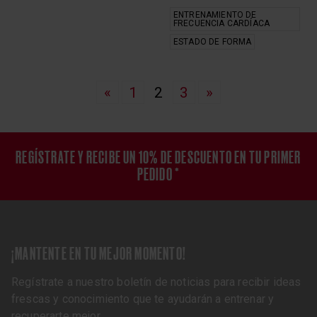
ENTRENAMIENTO DE
FRECUENCIA CARDÍACA
ESTADO DE FORMA
«
1
2
3
»
REGÍSTRATE Y RECIBE UN 10% DE DESCUENTO EN TU PRIMER
PEDIDO *
¡MANTENTE EN TU MEJOR MOMENTO!
Regístrate a nuestro boletín de noticias para recibir ideas
frescas y conocimiento que te ayudarán a entrenar y
recuperarte mejor.