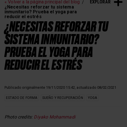
EXPLORAR
« Volver a la página principal del blog
Entrenamiento de
Sueño y recuperación
¿Necesitas reforzar tu sistema
frecuencia cardíaca
inmunitario? Prueba el yoga para
reducir el estrés
¿NECESITAS REFORZAR TU
SISTEMA INMUNITARIO?
PRUEBA EL YOGA PARA
REDUCIR EL ESTRÉS
Publicado originalmente 19/11/2020 15:42, actualizado 08/02/2021
ESTADO DE FORMA
SUEÑO Y RECUPERACIÓN
YOGA
Photo credits:
Diyako Mohammadi