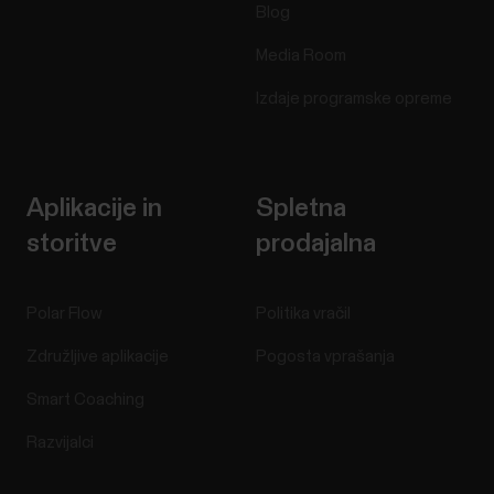
Blog
Media Room
Izdaje programske opreme
Aplikacije in
Spletna
storitve
prodajalna
Polar Flow
Politika vračil
Združljive aplikacije
Pogosta vprašanja
Smart Coaching
Razvijalci