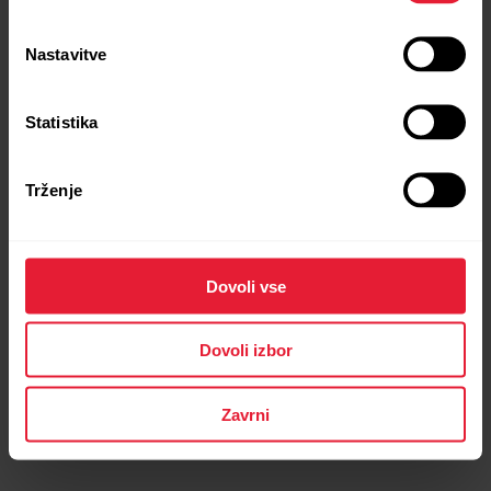
Nastavitve
Statistika
POLAR Street X
Urbana športna ura
Trženje
→
Več o tem
Dovoli vse
Dovoli izbor
Zavrni