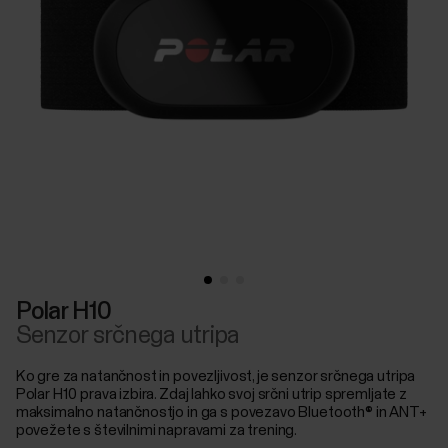
Polar H10
Senzor srčnega utripa
Ko gre za natančnost in povezljivost, je senzor srčnega utripa
Polar H10 prava izbira. Zdaj lahko svoj srčni utrip spremljate z
maksimalno natančnostjo in ga s povezavo Bluetooth® in ANT+
povežete s številnimi napravami za trening.