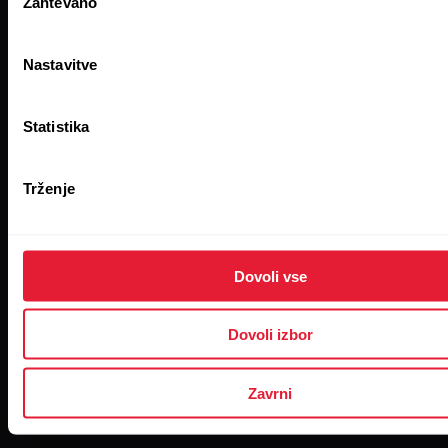
Zahtevano
soglasja
Nastavitve
Kupite zdaj
Statistika
Trženje
Dovoli vse
Dovoli izbor
Zavrni