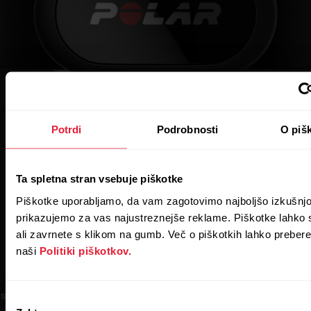
Potrdi
Podrobnosti
O piš
Ta spletna stran vsebuje piškotke
Piškotke uporabljamo, da vam zagotovimo najboljšo izkušnjo
prikazujemo za vas najustreznejše reklame. Piškotke lahko 
Polar H10
ali zavrnete s klikom na gumb. Več o piškotkih lahko prebere
naši
Politiki piškotkov.
 senzor, ki velja za zlati standard brezžične tehnologije merjenja srčn
Izbira
utripa, je najnatančnejši senzor v zgodovini znamke Polar.