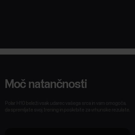
Moč natančnosti
Polar H10 beleži vsak udarec vašega srca in vam omogoča,
da spremljate svoj trening in poskrbite za vrhunske rezulate.