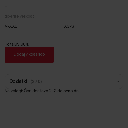
...
Izberite velikost
M-XXL
XS-S
Total
99,90 €
Dodaj v košarico
Dodatki
(2 / 0)
Na zalogi: Čas dostave 2–3 delovne dni
Trak Polar Pro
Črna
39,90 €
Dodaj v košarico