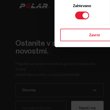
Zahtevano
soglasja
Zavrni
Ostanite v stiku z
novostmi.
Prijavite se na naš novičnik, ki ga boste vsaka dva
tedna
prejeli neposredno v svoj poštni predal.