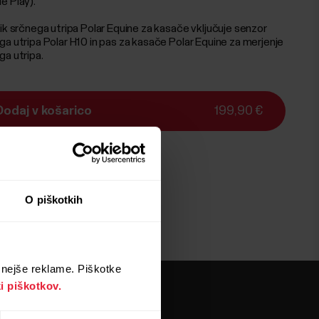
e Play).
nik srčnega utripa Polar Equine za kasače vključuje senzor
ga utripa Polar H10 in pas za kasače Polar Equine za merjenje
ga utripa.
Dodaj v košarico
199,90 €
va:
Čas dostave 2–3 delovne dni
O piškotkih
znejše reklame. Piškotke
ki piškotkov.