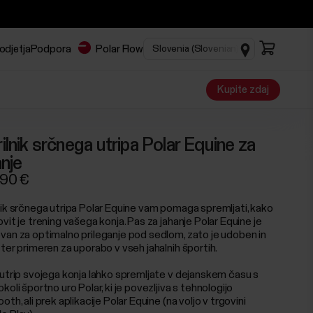
odjetja
Podpora
Polar Flow
Kupite zdaj
ilnik srčnega utripa Polar Equine za
anje
,90 €
nik srčnega utripa Polar Equine vam pomaga spremljati, kako
vit je trening vašega konja. Pas za jahanje Polar Equine je
van za optimalno prileganje pod sedlom, zato je udoben in
ter primeren za uporabo v vseh jahalnih športih.
 utrip svojega konja lahko spremljate v dejanskem času s
koli športno uro Polar, ki je povezljiva s tehnologijo
oth, ali prek aplikacije Polar Equine (na voljo v trgovini