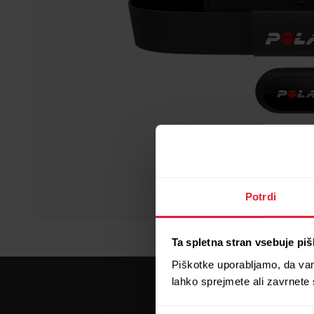
Potrdi
Ta spletna stran vsebuje pi
Piškotke uporabljamo, da va
lahko sprejmete ali zavrnete
Izbira