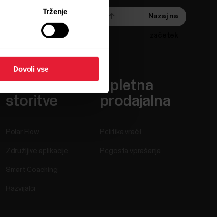
Trženje
Nazaj na
začetek
Dovoli vse
Aplikacije in
Spletna
storitve
prodajalna
Polar Flow
Politika vračil
Združljive aplikacije
Pogosta vprašanja
Smart Coaching
Razvijalci