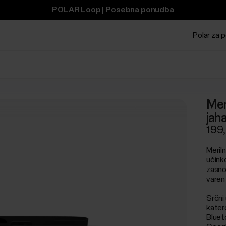
POLAR Loop | Posebna ponudba
Polar za p
Mer
jah
199
Meril
učinko
zasno
varen 
Srčni
katero
Blueto