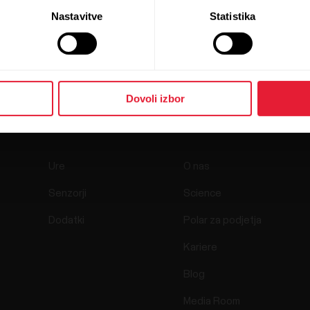
Nastavitve
Statistika
Dovoli izbor
Izdelki
O Polar
Ure
O nas
Senzorji
Science
Dodatki
Polar za podjetja
Kariere
Blog
Media Room