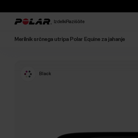
Izdelki
Raziščite
Merilnik srčnega utripa Polar Equine za jahanje
Black