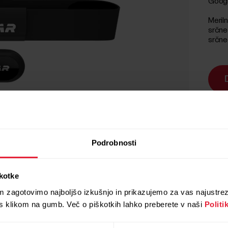
Googl
Meril
srčne
srčne
Dosta
Podrobnosti
škotke
m zagotovimo najboljšo izkušnjo in prikazujemo za vas najustre
 s klikom na gumb. Več o piškotkih lahko preberete v naši
Politi