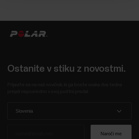
Ostanite v stiku z novostmi.
Prijavite se na naš novičnik, ki ga boste vsaka dva tedna
prejeli neposredno v svoj poštni predal.