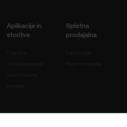
Aplikacije in
Spletna
storitve
prodajalna
Polar Flow
Politika vračil
Združljive aplikacije
Pogosta vprašanja
Smart Coaching
Razvijalci
Success! ##