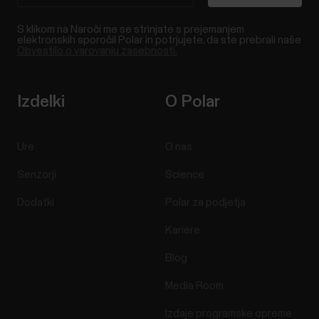
S klikom na Naroči me se strinjate s prejemanjem
elektronskih sporočil Polar in potrjujete, da ste prebrali naše
Obvestilo o varovanju zasebnosti.
Izdelki
O Polar
Ure
O nas
Senzorji
Science
Dodatki
Polar za podjetja
Kariere
Blog
Media Room
Izdaje programske opreme