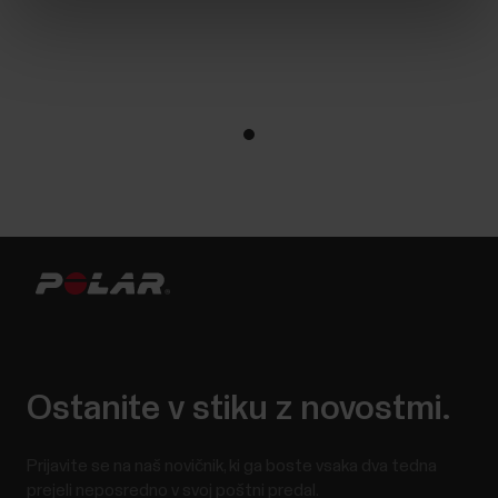
Ostanite v stiku z novostmi.
Prijavite se na naš novičnik, ki ga boste vsaka dva tedna
prejeli neposredno v svoj poštni predal.