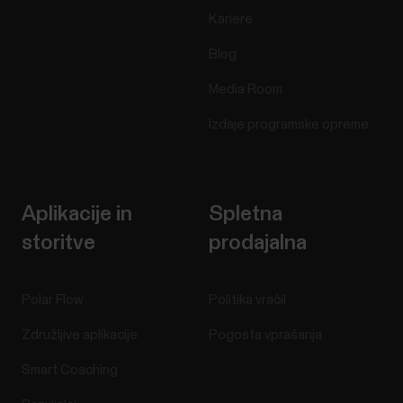
Kariere
Blog
Media Room
Izdaje programske opreme
Aplikacije in
Spletna
storitve
prodajalna
Polar Flow
Politika vračil
Združljive aplikacije
Pogosta vprašanja
Smart Coaching