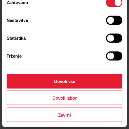
Zahtevano
soglasja
Nastavitve
Statistika
Polar Grit X Pro
Trženje
Vrhunska outdoor športna ura
→
Več o tem
Dovoli vse
Dovoli izbor
Zavrni