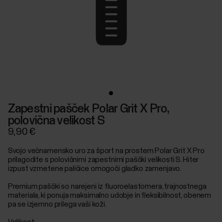
Zapestni pašček Polar Grit X Pro,
polovična velikost S
9,90 €
Svojo večnamensko uro za šport na prostem Polar Grit X Pro
prilagodite s polovičnimi zapestnimi paščki velikosti S. Hiter
izpust vzmetene paličice omogoči gladko zamenjavo.
Premium paščki so narejeni iz fluoroelastomera, trajnostnega
materiala, ki ponuja maksimalno udobje in fleksibilnost, obenem
pa se izjemno prilega vaši koži.