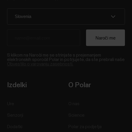
S klikom na Naroči me se strinjate s prejemanjem
elektronskih sporočil Polar in potrjujete, da ste prebrali naše
Obvestilo o varovanju zasebnosti.
Izdelki
O Polar
Ure
O nas
Senzorji
Science
Dodatki
Polar za podjetja