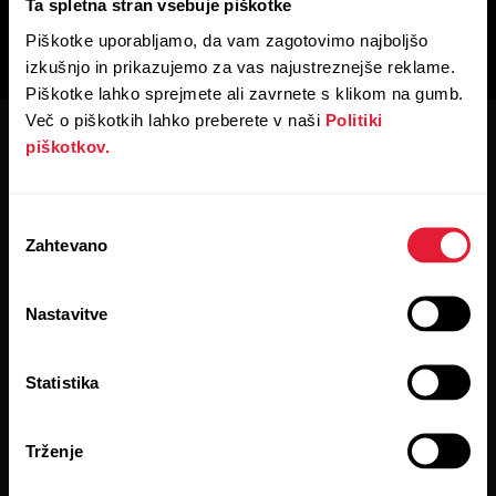
Ta spletna stran vsebuje piškotke
Piškotke uporabljamo, da vam zagotovimo najboljšo
izkušnjo in prikazujemo za vas najustreznejše reklame.
Piškotke lahko sprejmete ali zavrnete s klikom na gumb.
Več o piškotkih lahko preberete v naši
Politiki
piškotkov.
Izbira
Zahtevano
soglasja
Ostanite v stiku z novostmi.
Nastavitve
Prijavite se na naš novičnik, ki ga boste vsaka dva tedna
prejeli neposredno v svoj poštni predal.
Statistika
Trženje