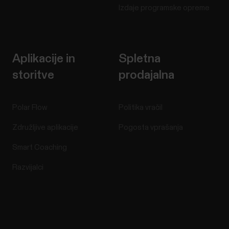
Izdaje programske opreme
Aplikacije in
Spletna
storitve
prodajalna
Polar Flow
Politika vračil
Združljive aplikacije
Pogosta vprašanja
Smart Coaching
Razvijalci