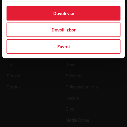
Dovoli vse
S klikom na Naroči me se strinjate s prejemanjem
elektronskih sporočil Polar in potrjujete, da ste prebrali naše
Obvestilo o varovanju zasebnosti.
Dovoli izbor
Izdelki
O Polar
Zavrni
Ure
O nas
Senzorji
Science
Dodatki
Polar za podjetja
Kariere
Blog
Media Room