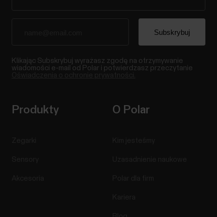
Klikając Subskrybuj wyrażasz zgodę na otrzymywanie
wiadomości e-mail od Polar i potwierdzasz przeczytanie
Oświadczenia o ochronie prywatności.
Produkty
O Polar
Zegarki
Kim jesteśmy
Sensory
Uzasadnienie naukowe
Akcesoria
Polar dla firm
Kariera
Blog