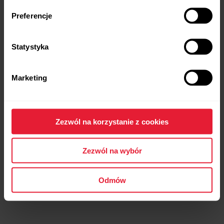
Preferencje
Statystyka
Polar H10
Sensor tętna
Marketing
→
Dowiedz się więcej
Zezwól na korzystanie z cookies
Zezwól na wybór
Odmów