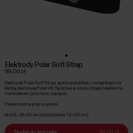
Elektrody Polar Soft Strap
99,00 zł
Elektrody Polar Soft Strap są kompatybilne z nadajnikami na
klatkę piersiową Polar H9. Są łatwe w użyciu dzięki miękkiemu
materiałowi i prostemu zapięciu.
Pasek można prać w pralce.
M-XXL: 66-95 cm (obwód klatki 70-120 cm)
Dodaj do koszyka
99,00 zł