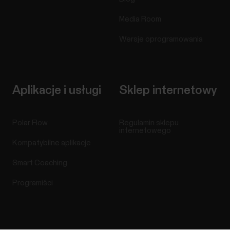
Media Room
Wersje oprogramowania
Aplikacje i usługi
Sklep internetowy
Polar Flow
Regulamin sklepu
internetowego
Kompatybilne aplikacje
Smart Coaching
Programiści