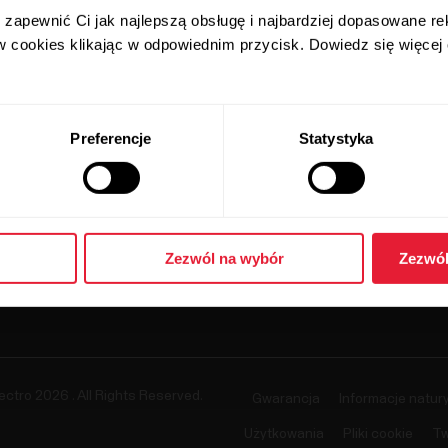
zapewnić Ci jak najlepszą obsługę i najbardziej dopasowane r
Akcesoria
Polar dla firm
w cookies klikając w odpowiednim przycisk. Dowiedz się więcej
Kariera
Blog
Preferencje
Statystyka
Media Room
Wersje oprogramowania
Zezwól na wybór
Zezwól
ectro 2026 . All Rights Reserved.
Gwarancja
Informacje natur
Użytkowania
Pliki cookie
Tw