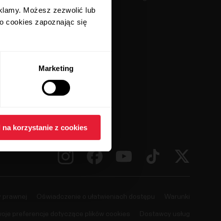
Kompatybilne aplikacje
eklamy. Możesz zezwolić lub
 o cookies zapoznając się
Smart Coaching
Programiści
Marketing
 na korzystanie z cookies
y prawnej
Oświadczenie o ułatwieniach dostępu
Warunki
oje preferencje dotyczące plików cookies
Dostawcy usług