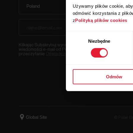
Używamy plików cookie, aby 
odmówić korzystania z plikó
z
Polityką plików cookies
Wybór
Niezbędne
zgody
Klikając Subskrybuj wyrażasz zgodę na otrzymywanie
wiadomości e-mail od Polar i potwierdzasz
przeczytanie
Oświadczenia o ochronie prywatności.
Odmów
© Polar El