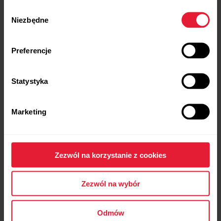
Wybór
Niezbędne
zgody
Preferencje
Statystyka
Marketing
POLAR Loop
Opaska prozdrowotna bez ekranu
Zezwól na korzystanie z cookies
→
Dowiedz się więcej
Zezwól na wybór
Odmów