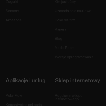
Zegarki
Kim jesteśmy
Sensory
Uzasadnienie naukowe
Akcesoria
Polar dla firm
Kariera
Blog
Media Room
Wersje oprogramowania
Aplikacje i usługi
Sklep internetowy
Polar Flow
Regulamin sklepu
internetowego
Kompatybilne aplikacje