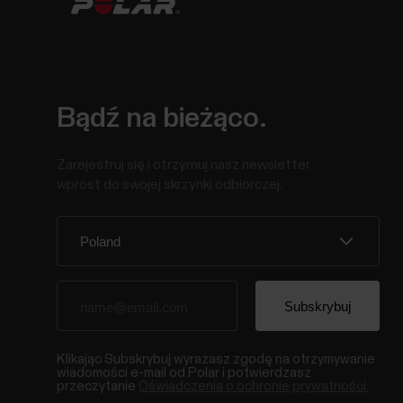
Bądź na bieżąco.
Zarejestruj się i otrzymuj nasz newsletter
wprost do swojej skrzynki odbiorczej.
Klikając Subskrybuj wyrażasz zgodę na otrzymywanie
wiadomości e-mail od Polar i potwierdzasz
przeczytanie
Oświadczenia o ochronie prywatności.