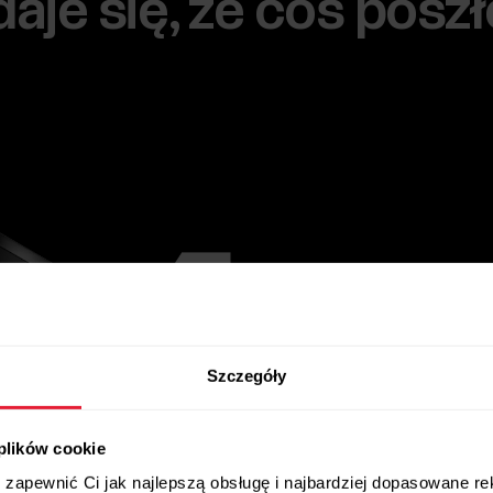
je się, że coś poszł
Szczegóły
 plików cookie
zapewnić Ci jak najlepszą obsługę i najbardziej dopasowane r