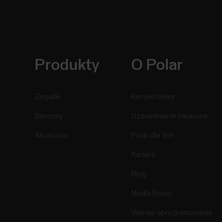
Produkty
O Polar
Zegarki
Kim jesteśmy
Sensory
Uzasadnienie naukowe
Akcesoria
Polar dla firm
Kariera
Blog
Media Room
Wersje oprogramowania