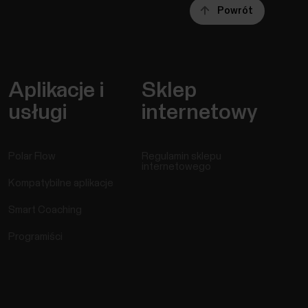
Powrót
Aplikacje i
Sklep
usługi
internetowy
Polar Flow
Regulamin sklepu
internetowego
Kompatybilne aplikacje
Smart Coaching
Programiści