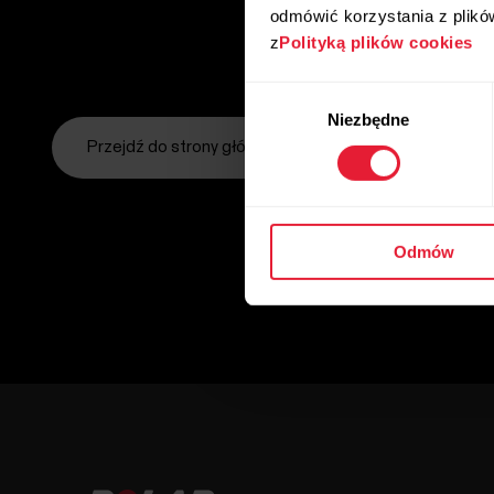
odmówić korzystania z plikó
z
Polityką plików cookies
Wybór
Niezbędne
zgody
Przejdź do strony głównej
Odmów