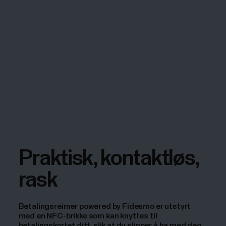
Praktisk, kontaktløs,
rask
Betalingsreimer powered by Fidesmo er utstyrt
med en NFC-brikke som kan knyttes til
betalingskortet ditt, slik at du slipper å ha med deg