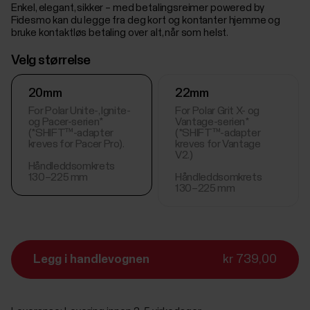
Enkel, elegant, sikker – med betalingsreimer powered by
Fidesmo kan du legge fra deg kort og kontanter hjemme og
bruke kontaktløs betaling over alt, når som helst.
Velg størrelse
20mm
22mm
For Polar Unite-, Ignite-
For Polar Grit X- og
og Pacer-serien*
Vantage-serien*
(*SHIFT™-adapter
(*SHIFT™-adapter
kreves for Pacer Pro).
kreves for Vantage
V2.)
Håndleddsomkrets
130–225 mm
Håndleddsomkrets
130–225 mm
Legg i handlevognen
kr 739,00