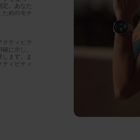
測定。あなた
くためのモチ
アクティビテ
明確に示し、
導します。ま
クティビティ