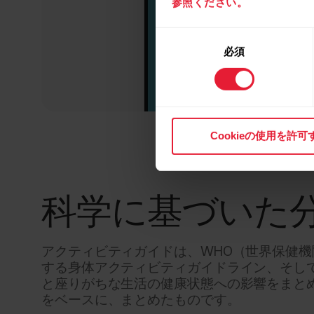
参照ください。
同
必須
意
の
選
択
Cookieの使用を許可
科学に基づいた
アクティビティガイドは、WHO（世界保健機
する身体アクティビティガイドライン、そし
と座りがちな生活の健康状態への影響をまと
をベースに、まとめたものです。