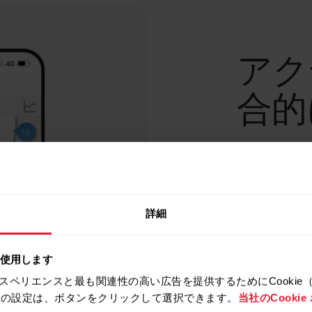
アク
合的
アクティビ
において、
を確認する
詳細
Polar 
ビティの全
を使用します
中の運動が
す。
スペリエンスと最も関連性の高い広告を提供するためにCookie
拒否の設定は、ボタンをクリックして選択できます。
当社のCooki