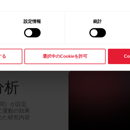
詳細はこち
設定情報
統計
する
選択中のCookieを許可
C
分析
関）が設定
て運動の効果
めた研究内容