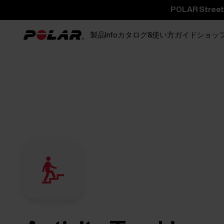
POLAR St
製品
Info
カタログ&使い方ガイド
ショッ