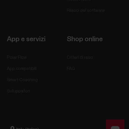
Rilasci del software
App e servizi
Shop online
Polar Flow
Criteri di reso
App compatibili
FAQ
Smart Coaching
Sviluppatori