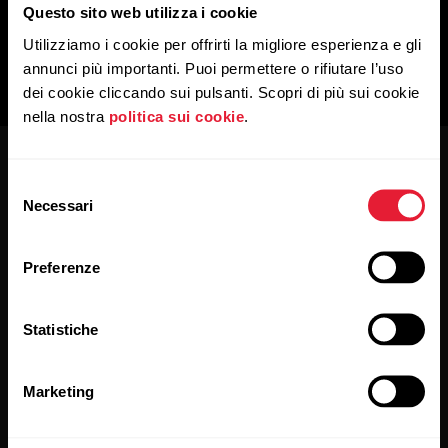
Questo sito web utilizza i cookie
Utilizziamo i cookie per offrirti la migliore esperienza e gli
annunci più importanti. Puoi permettere o rifiutare l’uso
dei cookie cliccando sui pulsanti. Scopri di più sui cookie
nella nostra
politica sui cookie
.
Selezione
Necessari
del
consenso
Preferenze
Resta aggiornato.
Statistiche
Iscriviti alla nostra newsletter per ricevere
i nostri aggiornamenti direttamente via email.
Marketing