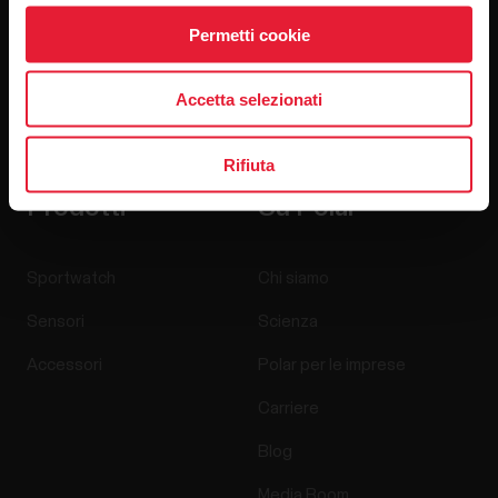
Permetti cookie
Accetta selezionati
Cliccando su Iscriviti, accetti di ricevere delle email da Polar
e confermi di avere letto la nostra
informativa sulla privacy.
Rifiuta
Prodotti
Su Polar
Sportwatch
Chi siamo
Sensori
Scienza
Accessori
Polar per le imprese
Carriere
Blog
Media Room