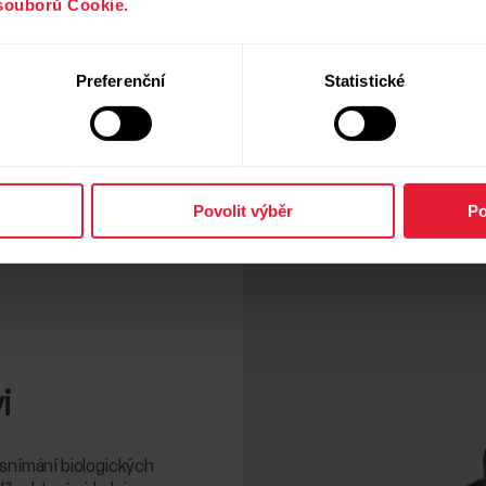
souborů Cookie.
Preferenční
Statistické
Povolit výběr
Po
i
 snímání biologických