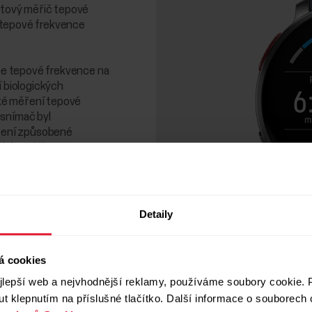
rátový měřič tepové
 tepové frekvence
e tepové frekvence na
í biologických
ické měření tepové
 snímač byl
ušení způsobené
tickou účinnost a
Detaily
á cookies
lepší web a nejvhodnější reklamy, používáme soubory cookie. P
t klepnutím na příslušné tlačítko. Další informace o souborech 