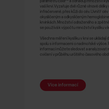
parametrů Elixir™ a odhadují množství kysl
vaší krvi. Vyzařuje dvě různé vlnové délky 
infračervené, přes kůži do cév. Uvnitř cév
okysličeným a odkysličeným hemoglobin
krvinkách. Množství odraženého a zpětně
se používá k výpočtu množství kyslíku v kr
Všechna měření kyslíku v krvi se ukládají 
spolu s informacemi o nadmořské výšce.
informací můžete sledovat a analyzovat r
cvičení v průběhu určitého časového obd
Více informací