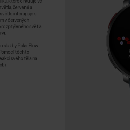
íku, které cirkuluje ve
světla, červené a
 světlo interaguje s
em v červených
 rozptýleného světla
vi.
do služby Polar Flow
 Pomocí těchto
eakci svého těla na
obí.