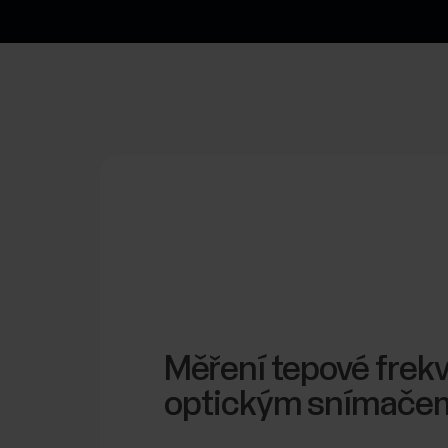
Měření tepové frek
optickým snímače