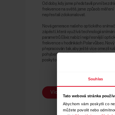
Od doby, kdy jsme představili první bezd
frekvence na světě, jsme způsob měření
nepřestali zdokonalovat.
Nová generace našeho optického snímač
zápěstí, která využívá technologii snímán
parametrů Elixir, nabízí nejpřesnější opt
frekvence v hodinkách Polar vůbec. Nový
přepracován tak, aby ještě více omezil r
pohybem a únikem světla a zlepšil energe
poskytoval přesné údaje po celý den.
Souhlas
Více informací
Tato webová stránka použív
Abychom vám poskytli co nej
můžete povolit nebo odmítnou