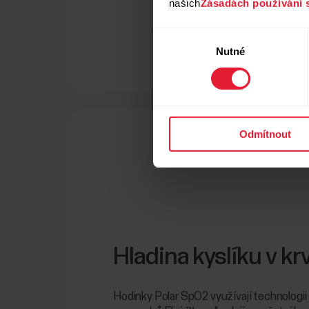
našich
Zásadách používání 
Výběr
Nutné
souhlasu
Odmítnout
Hladina kyslíku v krv
Hodinky Polar SpO2 využívají technologii