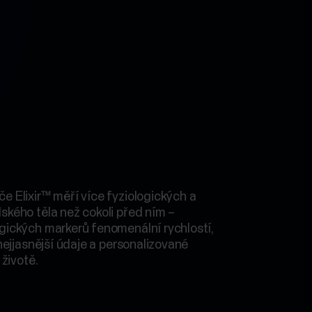
e Elixir™ měří více fyziologických a
ského těla než cokoli před ním –
gických markerů fenomenální rychlostí,
 nejjasnější údaje a personalizované
 životě.