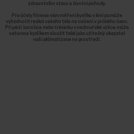
zdravotního stavu a životní pohody.
Pro účely fitness vám měření kyslíku v krvi pomůže
vyhodnotit reakci vašeho těla na cvičení v průběhu času.
Při pěší turistice nebo tréninku v nadmořské výšce může
saturace kyslíkem sloužit také jako užitečný ukazatel
vaší aklimatizace na prostředí.