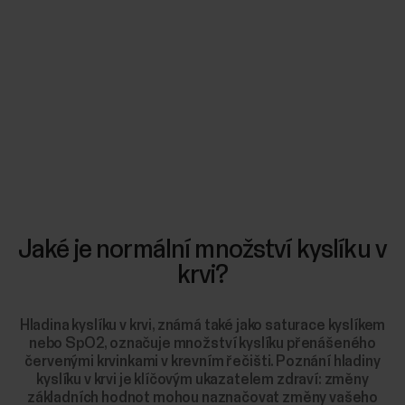
Jaké je normální množství kyslíku v
krvi?
Hladina kyslíku v krvi, známá také jako saturace kyslíkem
nebo SpO2, označuje množství kyslíku přenášeného
červenými krvinkami v krevním řečišti. Poznání hladiny
kyslíku v krvi je klíčovým ukazatelem zdraví: změny
základních hodnot mohou naznačovat změny vašeho