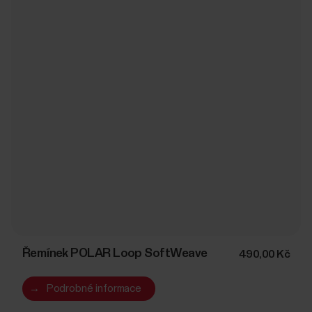
Řemínek POLAR Loop SoftWeave
490,00 Kč
→
Podrobné informace