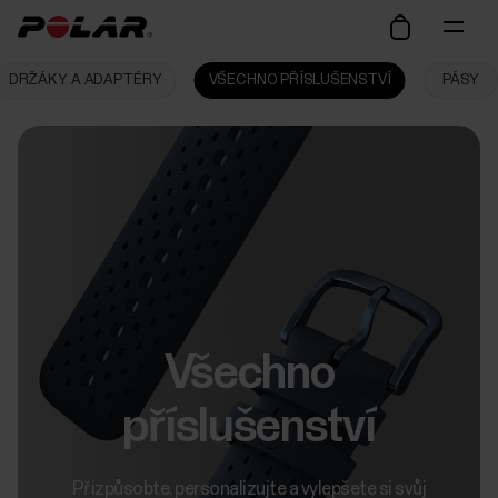
DRŽÁKY A ADAPTÉRY
VŠECHNO PŘÍSLUŠENSTVÍ
PÁSY
Všechno
příslušenství
Přizpůsobte, personalizujte a vylepšete si svůj