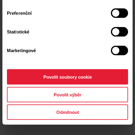
Preferenční
Statistické
Marketingové
Řemínek POLAR Loop SoftWeave
490,00 Kč
→
Podrobné informace
Povolit soubory cookie
Brown Copper
Povolit výběr
Odmítnout