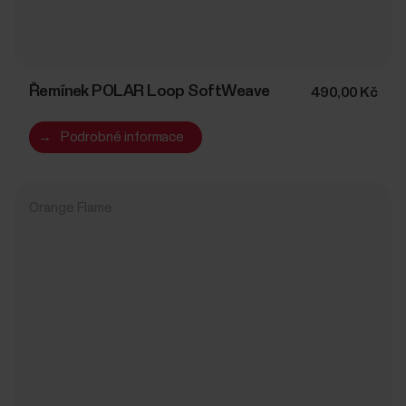
Řemínek POLAR Loop SoftWeave
490,00 Kč
→
Podrobné informace
Orange Flame