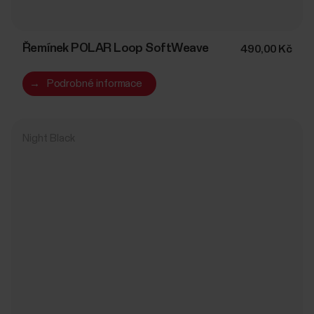
Řemínek POLAR Loop SoftWeave
490,00 Kč
→
Podrobné informace
Night Black