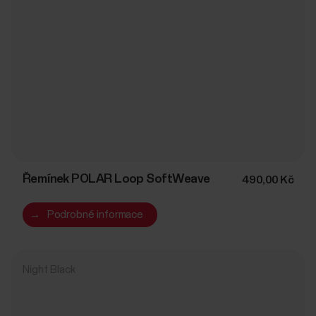
Řemínek POLAR Loop SoftWeave
490,00 Kč
→
Podrobné informace
Night Black