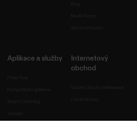
Blog
Media Room
Verze softwaru
Aplikace a služby
Internetový
obchod
Polar Flow
Vrácení zboží a reklamace
Kompatibilní aplikace
Časté dotazy
Smart Coaching
Vývojáři
Success! ##