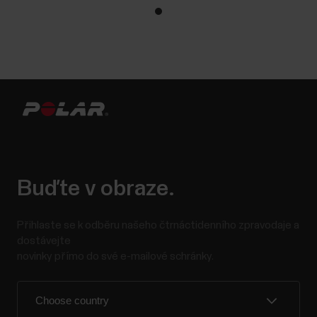
Buďte v obraze.
Přihlaste se k odběru našeho čtrnáctidenního zpravodaje a
dostávejte
novinky přímo do své e-mailové schránky.