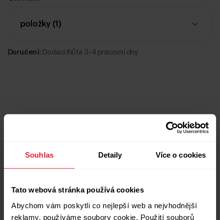
položky (
1
)
Doručení:
Dodací lhůta 3–4 pracovní dny
Souhlas
Detaily
Více o cookies
Kompatibilní výrobky
Tato webová stránka používá cookies
Abychom vám poskytli co nejlepší web a nejvhodnější
reklamy, používáme soubory cookie. Použití souborů