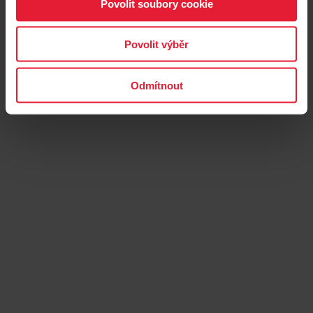
Povolit soubory cookie
Polar Pacer Pro
Povolit výběr
Pokročilé sportovní hodinky s GPS
→
Více informací
Odmítnout