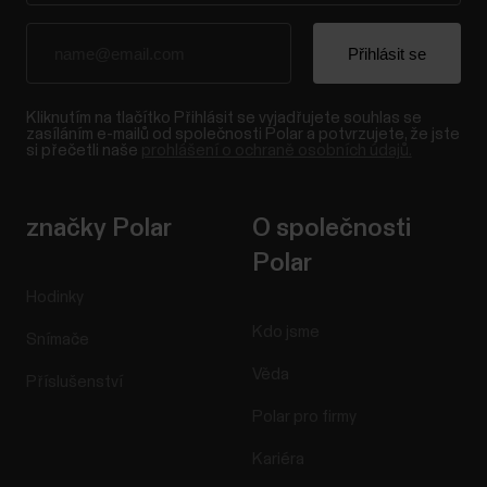
Kliknutím na tlačítko Přihlásit se vyjadřujete souhlas se
zasíláním e-mailů od společnosti Polar a potvrzujete, že jste
si přečetli naše
prohlášení o ochraně osobních údajů.
značky Polar
O společnosti
Polar
Hodinky
Kdo jsme
Snímače
Věda
Příslušenství
Polar pro firmy
Kariéra