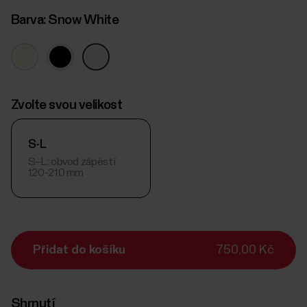
Barva:
Snow White
Zvolte svou velikost
S-L
S–L: obvod zápěstí
120-210 mm
Přidat do košíku
750,00 Kč
Shrnutí