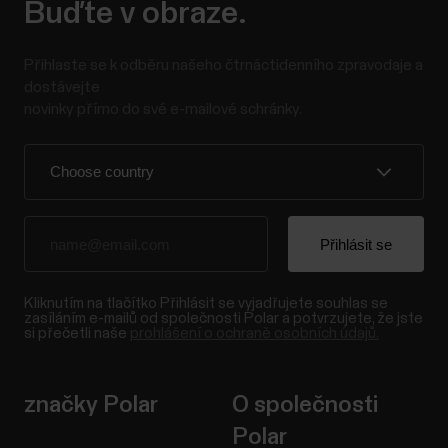
Buďte v obraze.
Přihlaste se k odběru našeho čtrnáctidenního zpravodaje a
dostávejte
novinky přímo do své e-mailové schránky.
Kliknutím na tlačítko Přihlásit se vyjadřujete souhlas se
zasíláním e-mailů od společnosti Polar a potvrzujete, že jste
si přečetli naše
prohlášení o ochraně osobních údajů.
značky Polar
O společnosti
Polar