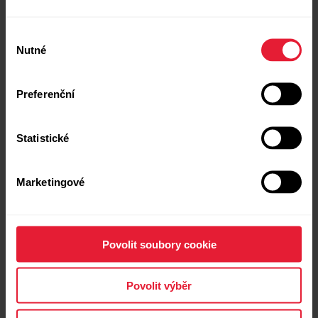
Výběr
Nutné
souhlasu
Preferenční
Statistické
Marketingové
Polar Vantage V2
Prémiové multisportovní hodinky
→
Více informací
Povolit soubory cookie
Povolit výběr