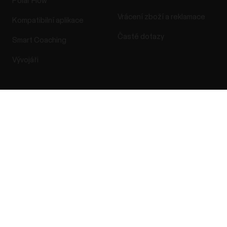
Polar Flow
Vrácení zboží a reklamace
Kompatibilní aplikace
Časté dotazy
Smart Coaching
Vývojáři
Success! ##