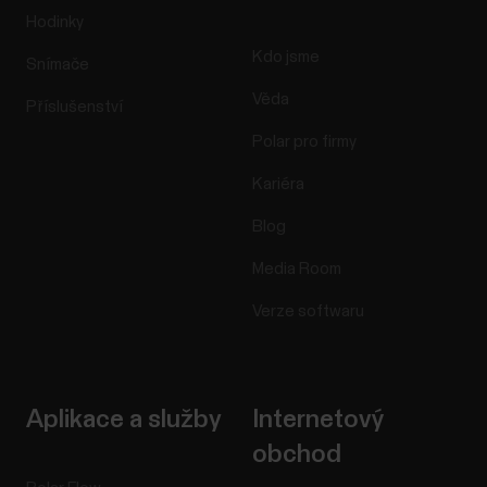
Hodinky
Kdo jsme
Snímače
Věda
Příslušenství
Polar pro firmy
Kariéra
Blog
Media Room
Verze softwaru
Aplikace a služby
Internetový
obchod