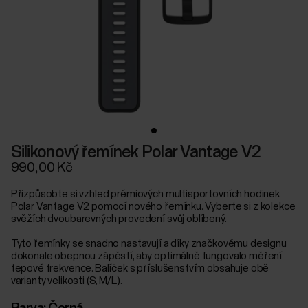
Silikonový řemínek Polar Vantage V2
990,00 Kč
Přizpůsobte si vzhled prémiových multisportovních hodinek
Polar Vantage V2 pomocí nového řemínku. Vyberte si z kolekce
svěžích dvoubarevných provedení svůj oblíbený.
Tyto řemínky se snadno nastavují a díky značkovému designu
dokonale obepnou zápěstí, aby optimálně fungovalo měření
tepové frekvence. Balíček s příslušenstvím obsahuje obě
varianty velikosti (S, M/L).