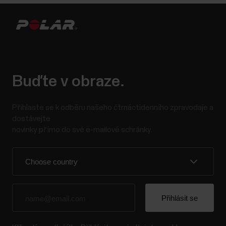
Buďte v obraze.
Přihlaste se k odběru našeho čtrnáctidenního zpravodaje a
dostávejte
novinky přímo do své e-mailové schránky.