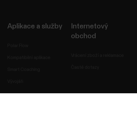
Aplikace a služby
Internetový
obchod
Polar Flow
Vrácení zboží a reklamace
Kompatibilní aplikace
Časté dotazy
Smart Coaching
Vývojáři
Success! ##