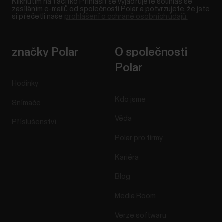
Kliknutím na tlačítko Přihlásit se vyjadřujete souhlas se
zasíláním e-mailů od společnosti Polar a potvrzujete, že jste
si přečetli naše
prohlášení o ochraně osobních údajů.
značky Polar
O společnosti
Polar
Hodinky
Kdo jsme
Snímače
Věda
Příslušenství
Polar pro firmy
Kariéra
Blog
Media Room
Verze softwaru