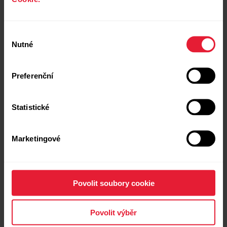
Výběr
Nutné
souhlasu
Preferenční
Statistické
Marketingové
Polar Grit X Pro
Prémiové outdoorové multisportovní hodinky
Povolit soubory cookie
→
Více informací
Povolit výběr