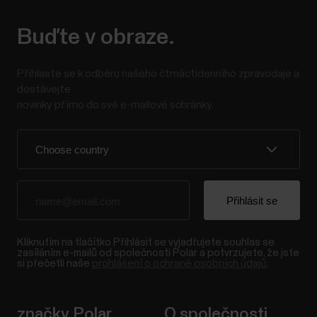
Buďte v obraze.
Přihlaste se k odběru našeho čtrnáctidenního zpravodaje a
dostávejte
novinky přímo do své e-mailové schránky.
Kliknutím na tlačítko Přihlásit se vyjadřujete souhlas se
zasíláním e-mailů od společnosti Polar a potvrzujete, že jste
si přečetli naše
prohlášení o ochraně osobních údajů.
značky Polar
O společnosti