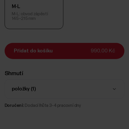
M-L
M-L: obvod zápěstí
145–215 mm
Přidat do košíku
990,00 Kč
Shrnutí
položky (
1
)
Doručení:
Dodací lhůta 3–4 pracovní dny