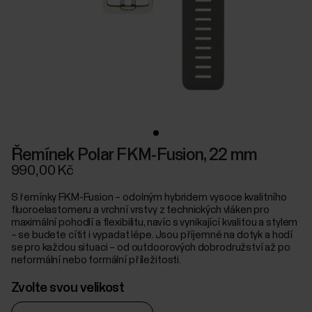
Řemínek Polar FKM-Fusion, 22 mm
990,00 Kč
S řemínky FKM-Fusion – odolným hybridem vysoce kvalitního
fluoroelastomeru a vrchní vrstvy z technických vláken pro
maximální pohodlí a flexibilitu, navíc s vynikající kvalitou a stylem
– se budete cítit i vypadat lépe. Jsou příjemné na dotyk a hodí
se pro každou situaci – od outdoorových dobrodružství až po
neformální nebo formální příležitosti.
Zvolte svou velikost