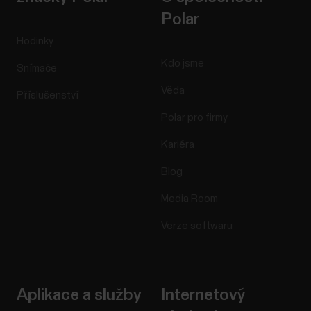
Polar
Hodinky
Kdo jsme
Snímače
Věda
Příslušenství
Polar pro firmy
Kariéra
Blog
Media Room
Verze softwaru
Aplikace a služby
Internetový