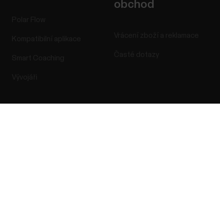
obchod
Polar Flow
Vrácení zboží a reklamace
Kompatibilní aplikace
Časté dotazy
Smart Coaching
Vývojáři
Success! ##