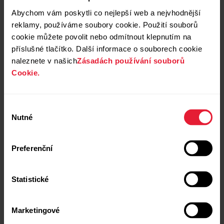
Abychom vám poskytli co nejlepší web a nejvhodnější
reklamy, používáme soubory cookie. Použití souborů
cookie můžete povolit nebo odmítnout klepnutím na
příslušné tlačítko. Další informace o souborech cookie
Polar H10
naleznete v našich
Zásadách používání souborů
Měřič tepové frekvence
Cookie.
→
Více informací
Výběr
Nutné
souhlasu
Preferenční
Statistické
Marketingové