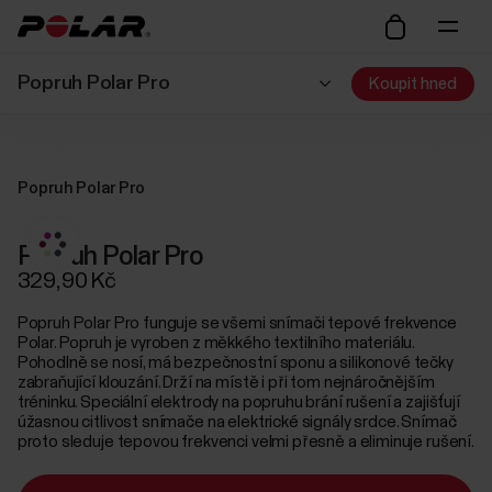
Popruh Polar Pro
Koupit hned
Popruh Polar Pro
Popruh Polar Pro
329,90 Kč
Popruh Polar Pro funguje se všemi snímači tepové frekvence
Polar. Popruh je vyroben z měkkého textilního materiálu.
Pohodlně se nosí, má bezpečnostní sponu a silikonové tečky
zabraňující klouzání. Drží na místě i při tom nejnáročnějším
tréninku. Speciální elektrody na popruhu brání rušení a zajišťují
úžasnou citlivost snímače na elektrické signály srdce. Snímač
proto sleduje tepovou frekvenci velmi přesně a eliminuje rušení.