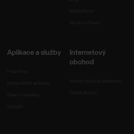
Media Room
Verze softwaru
Aplikace a služby
Internetový
obchod
Polar Flow
Vrácení zboží a reklamace
Kompatibilní aplikace
Časté dotazy
Smart Coaching
Vývojáři