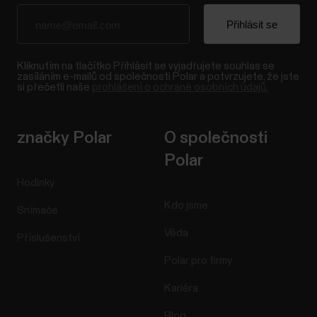
Kliknutím na tlačítko Přihlásit se vyjadřujete souhlas se
zasíláním e-mailů od společnosti Polar a potvrzujete, že jste
si přečetli naše
prohlášení o ochraně osobních údajů.
značky Polar
O společnosti
Polar
Hodinky
Kdo jsme
Snímače
Věda
Příslušenství
Polar pro firmy
Kariéra
Blog