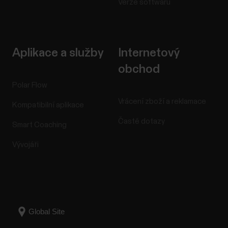
Verze softwaru
Aplikace a služby
Internetový
obchod
Polar Flow
Vrácení zboží a reklamace
Kompatibilní aplikace
Časté dotazy
Smart Coaching
Vývojáři