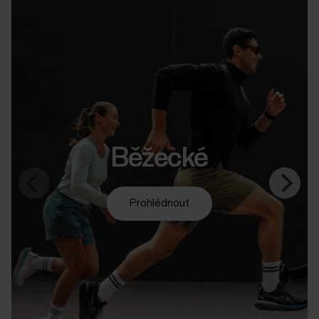
Běžecké
Prohlédnout