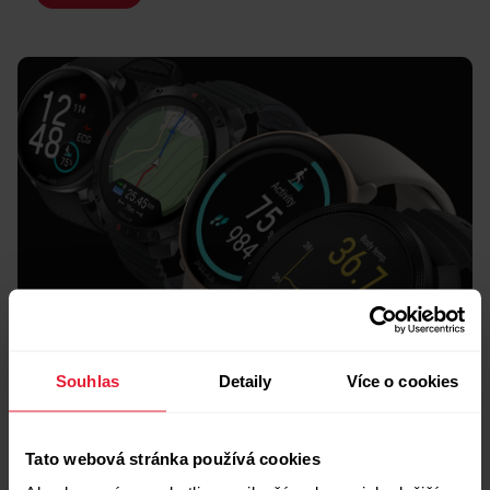
Souhlas
Detaily
Více o cookies
Rychlé porovnání
Které hodinky Polar
Tato webová stránka používá cookies