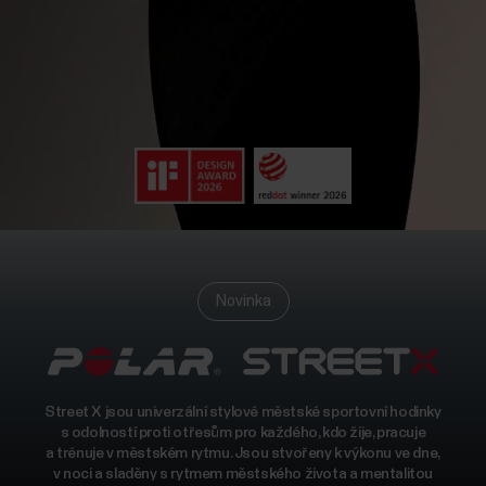
Novinka
Street X jsou univerzální stylové městské sportovní hodinky
s odolností proti otřesům pro každého, kdo žije, pracuje
a trénuje v městském rytmu. Jsou stvořeny k výkonu ve dne,
v noci a sladěny s rytmem městského života a mentalitou