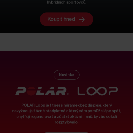
hybridních sportovců.
Koupit hned
Novinka
POLAR Loop je fitness náramek bez displeje, který
nevyžaduje žádné předplatné a který vám pomůže lépe spát,
chytřeji regenerovat a zůstat aktivní – aniž by vás cokoli
rozptylovalo.