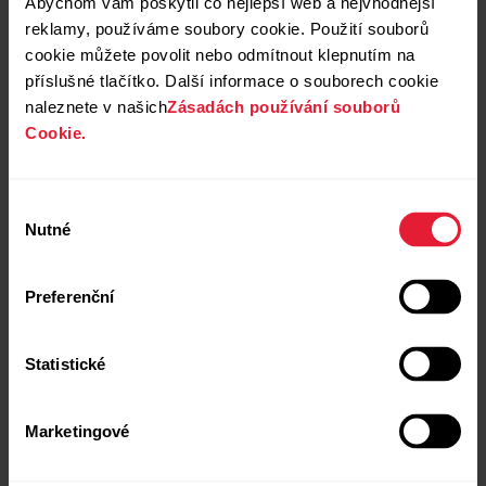
jsou pro vás ty
Abychom vám poskytli co nejlepší web a nejvhodnější
reklamy, používáme soubory cookie. Použití souborů
pravé?
cookie můžete povolit nebo odmítnout klepnutím na
příslušné tlačítko. Další informace o souborech cookie
naleznete v našich
Zásadách používání souborů
Cookie.
Porovnat
Výběr
Nutné
souhlasu
Preferenční
Statistické
Marketingové