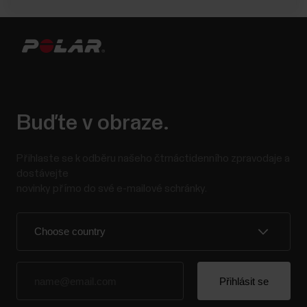
Buďte v obraze.
Přihlaste se k odběru našeho čtrnáctidenního zpravodaje a
dostávejte
novinky přímo do své e-mailové schránky.