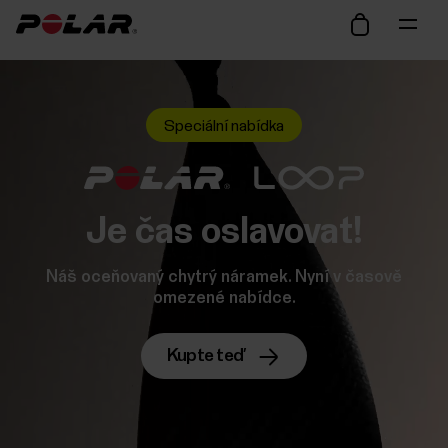
Speciální nabídka
Je čas oslavovat!
Náš oceňovaný chytrý náramek. Nyní v časově
omezené nabídce.
Kupte teď