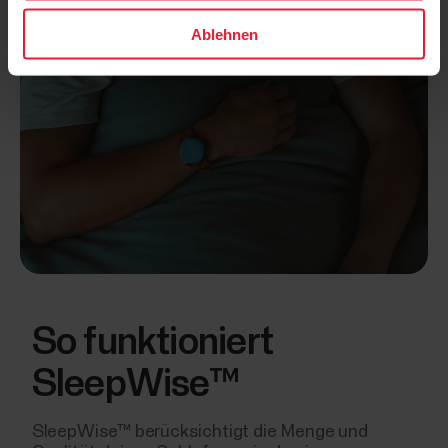
Ablehnen
So funktioniert
SleepWise™
SleepWise™ berücksichtigt die Menge und