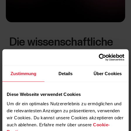
Die wissenschaftliche
Grundlage
Der SleepWise™-Algorithmus nutzt ein
Zustimmung
Details
Über Cookies
biomathematisches Modell, um zu bewerten, wie
sich der jüngste Schlaf, die Wachzeit und der
körpereigene zirkadiane Rhythmus auf deine
Aufmerksamkeitsniveaus tagsüber auswirken.
Diese Webseite verwendet Cookies
Um dir ein optimales Nutzererlebnis zu ermöglichen und
Um vorherzusagen, wie der Schlaf deine
die relevantesten Anzeigen zu präsentieren, verwenden
Aufmerksamkeit tagsüber steigert, bewertet der
Algorithmus die Schlafmenge, Schlafqualität
wir Cookies. Du kannst unsere Cookies akzeptieren oder
und Schlafzeit mit Blick auf deinen persönlichen
auch ablehnen. Erfahre mehr über unsere
Cookie-
Schlafbedarf und deinen zirkadianen Rhythmus.