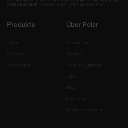
einverstanden, E-Mails von Polar zu erhalten und bestätigst,
dass du unseren
Datenschutzhinweis gelesen hast.
Produkte
Über Polar
Uhren
Wer wir sind
Sensoren
Science
Accessoires
Polar for Business
Jobs
Blog
Media Room
Softwareversionen