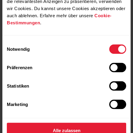
wissenschaftliche
die relevantesten Anzeigen zu präsentieren, verwenden
wir Cookies. Du kannst unsere Cookies akzeptieren oder
Grundlage
auch ablehnen. Erfahre mehr über unsere
Cookie-
Bestimmungen
.
Die Fähigkeit, Kohlenhydrate während
körperlicher Aktivität aufzunehmen, ist
individuell unterschiedlich. Aus diesem
Einwilligungsauswahl
Grund setzt FuelWise dein
Notwendig
Trainingspensum und andere individuelle
Parameter in Bezug zur empfohlenen
Kohlenhydrat-Aufnahme, um die
Präferenzen
Häufigkeit der Erinnerungen zu
berechnen. Die Funktion passt die
Erinnerungen außerdem an die Dauer und
Statistiken
Intensität der Trainingseinheit an.
Marketing
Alle zulassen