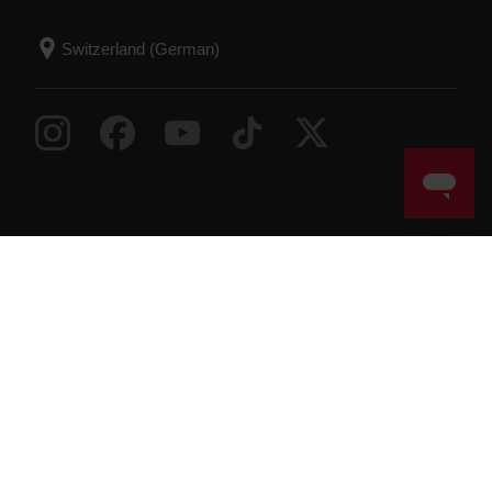
Success! ##
© Polar Electro 2026 . All Rights Reserved.
Garantie
Behördliche Informationen
Erklärung zur
Barrierefreiheit
Nutzungsbedingungen
Cookies
Cookie-Einstellungen
Service Provider
Datenschutz