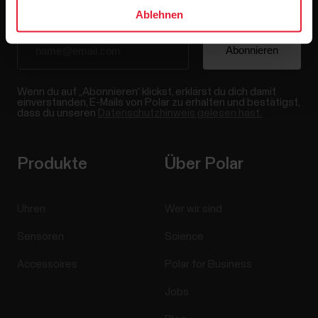
Ablehnen
Wenn du auf „Abonnieren“ klickst, erklärst du dich damit
einverstanden, E-Mails von Polar zu erhalten und bestätigst,
dass du unseren
Datenschutzhinweis gelesen hast.
Produkte
Über Polar
Uhren
Wer wir sind
Sensoren
Science
Accessoires
Polar for Business
Jobs