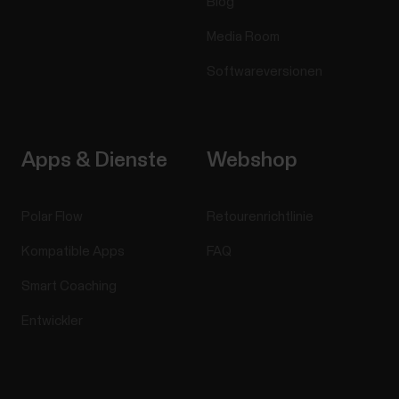
Blog
Media Room
Softwareversionen
Apps & Dienste
Webshop
Polar Flow
Retourenrichtlinie
Kompatible Apps
FAQ
Smart Coaching
Entwickler