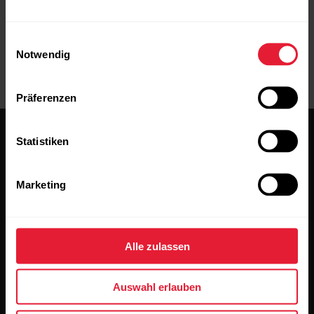
Einwilligungsauswahl
Notwendig
Präferenzen
Statistiken
Marketing
Bleibe auf dem Laufenden.
Alle zulassen
Abonniere unseren vierzehntägigen Newsletter, um
alle Updates direkt in deinen Posteingang zu erhalten.
Auswahl erlauben