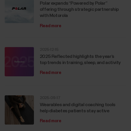
Polar expands “Powered by Polar”
offering through strategic partnership
with Motorola
Read more
2025-12-15
2025 Reflected highlights the year’s
top trends in training, sleep, and activity
Read more
2025-09-17
Wearables and digital coaching tools
help diabetes patients stay active
Read more