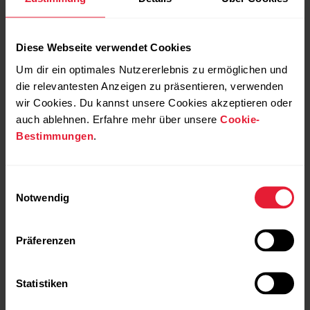
Read more
Diese Webseite verwendet Cookies
Um dir ein optimales Nutzererlebnis zu ermöglichen und
2025-06-04
die relevantesten Anzeigen zu präsentieren, verwenden
From city streets to summit peaks:
wir Cookies. Du kannst unsere Cookies akzeptieren oder
Polar’s most compact outdoor watch
auch ablehnen. Erfahre mehr über unsere
Cookie-
Grit X2 is built to move with you
Bestimmungen
.
Read more
Einwilligungsauswahl
Notwendig
1
2
3
4
Präferenzen
Statistiken