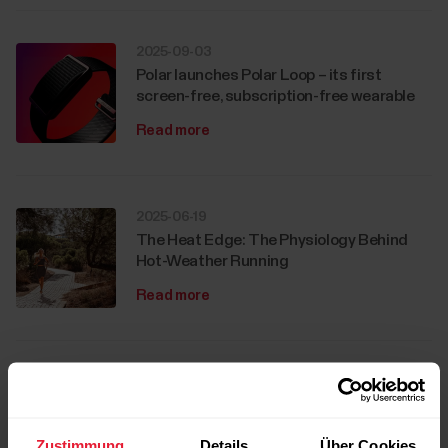
2025-09-03
Polar launches Polar Loop – its first
screen-free, subscription-free wearable
Read more
2025-06-19
The Heat Edge: The Physiology Behind
Hot-Weather Running
Read more
2025-06-17
Polar set to launch a new device and
redefine fitness tech with brand-new
Zustimmung
Details
Über Cookies
product category this September