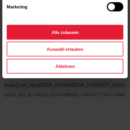
Marketing
[titled_text_title:MEDIA_ROOM/MEDIA_CONTACT_INFO]
Alle zulassen
[titled_text_text:MEDIA_ROOM/MEDIA_CONTACT_INFO]
[array_text:MEDIA_ROOM/MEDIA_CONTACT_EMAILS[0]]
Auswahl erlauben
[titled_text_title:MEDIA_ROOM/MEDIA_ASSETS_DOWNLO
Ablehnen
[titled_text_text:MEDIA_ROOM/MEDIA_ASSETS_DOWNLOAD]
[titled_text_title:MEDIA_ROOM/MEDIA_CONTACT_DISCLA
[titled_text_text:MEDIA_ROOM/MEDIA_CONTACT_DISCLAIMER]