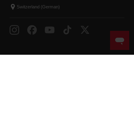
Success! ##
© Polar Electro 2026 . All Rights Reserved.
Garantie
Behördliche Informationen
Erklärung zur
Barrierefreiheit
Nutzungsbedingungen
Cookies
Cookie-Einstellungen
Service Provider
Datenschutz