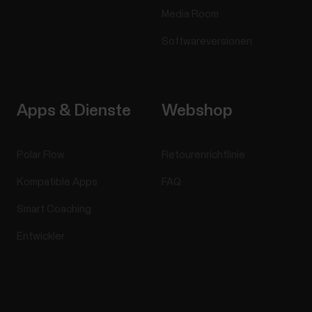
Media Room
Softwareversionen
Apps & Dienste
Webshop
Polar Flow
Retourenrichtlinie
Kompatible Apps
FAQ
Smart Coaching
Entwickler