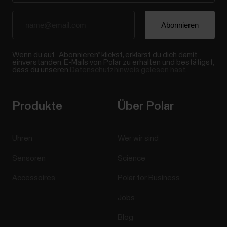
Wenn du auf „Abonnieren“ klickst, erklärst du dich damit
einverstanden, E-Mails von Polar zu erhalten und bestätigst,
dass du unseren
Datenschutzhinweis gelesen hast.
Produkte
Über Polar
Uhren
Wer wir sind
Sensoren
Science
Accessoires
Polar for Business
Jobs
Blog