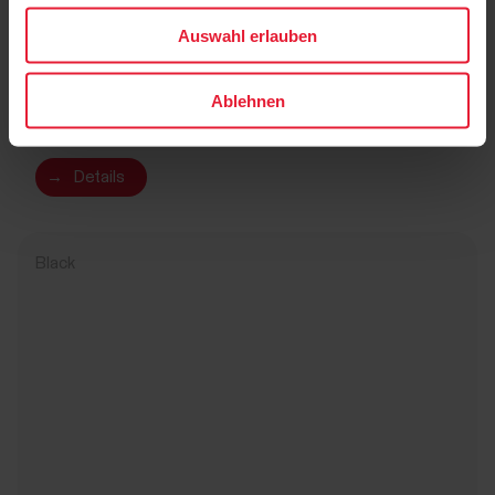
Auswahl erlauben
Polar Equine Herzfrequenz-Messgerät für den
Reitsport
Ablehnen
CHF 199.90
→
Details
Black