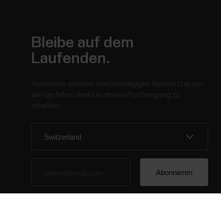
Bleibe auf dem
Laufenden.
Abonniere unseren vierzehntägigen Newsletter, um
alle Updates direkt in deinen Posteingang zu
erhalten.
Wenn du auf „Abonnieren“ klickst, erklärst du dich
damit einverstanden, E-Mails von Polar zu erhalten
und bestätigst, dass du unseren
Datenschutzhinweis