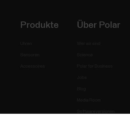
Produkte
Über Polar
Uhren
Wer wir sind
Sensoren
Science
Accessoires
Polar for Business
Jobs
Blog
Media Room
Softwareversionen
Success! ##