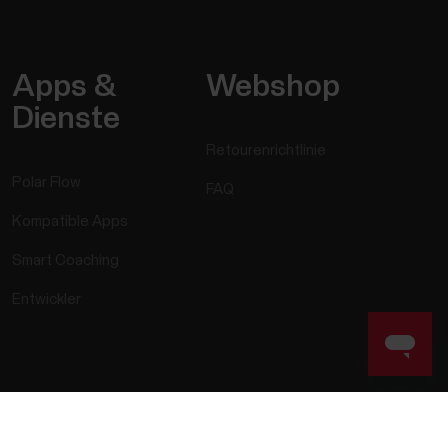
Apps &
Webshop
Dienste
Retourenrichtlinie
Polar Flow
FAQ
Kompatible Apps
Smart Coaching
Entwickler