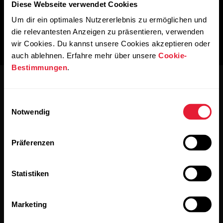
Diese Webseite verwendet Cookies
Um dir ein optimales Nutzererlebnis zu ermöglichen und
die relevantesten Anzeigen zu präsentieren, verwenden
wir Cookies. Du kannst unsere Cookies akzeptieren oder
auch ablehnen. Erfahre mehr über unsere
Cookie-
Bestimmungen
.
Einwilligungsauswahl
Notwendig
Bleibe auf dem Laufenden.
Präferenzen
Abonniere unseren vierzehntägigen Newsletter, um
Statistiken
alle Updates direkt in deinen Posteingang zu erhalten.
Marketing