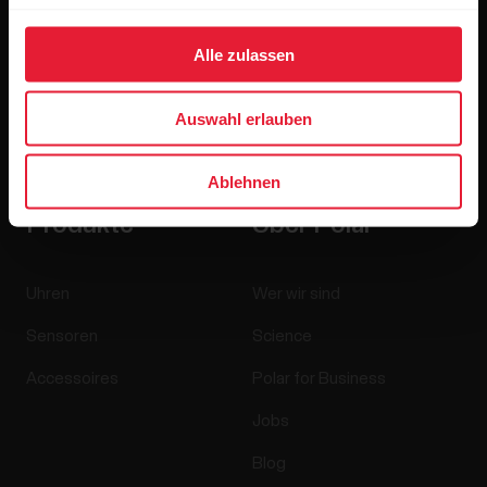
Alle zulassen
Wenn du auf „Abonnieren“ klickst, erklärst du dich damit
Auswahl erlauben
einverstanden, E-Mails von Polar zu erhalten und bestätigst,
dass du unseren
Datenschutzhinweis gelesen hast.
Ablehnen
Produkte
Über Polar
Uhren
Wer wir sind
Sensoren
Science
Accessoires
Polar for Business
Jobs
Blog