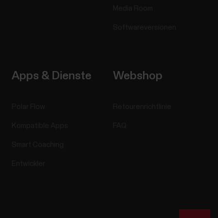
Media Room
Softwareversionen
Apps & Dienste
Webshop
Polar Flow
Retourenrichtlinie
Kompatible Apps
FAQ
Smart Coaching
Entwickler