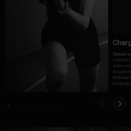
Charg
Suivez v
montre i
votre cor
le juste 
réduisant
progress