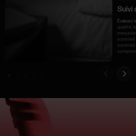
Suivi
Évaluez l
qualité, 
mesurées
sommeil 
sommeil l
comprend