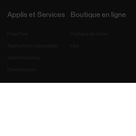
Applis et Services
Boutique en ligne
Polar Flow
Politique de retour
Applications compatibles
FAQ
Smart Coaching
Développeurs
Success! ##