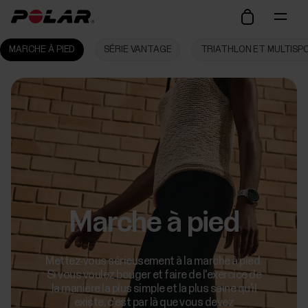
MARCHE À PIED
SÉRIE VANTAGE
TRIATHLON ET MULTISP
Marche à pied
Mettez-vous sérieusement à la marche à pied.
Si vous voulez bouger et faire de l'exercice de
la manière la plus simple et la plus saine qu'il
existe, c'est par là que vous devez