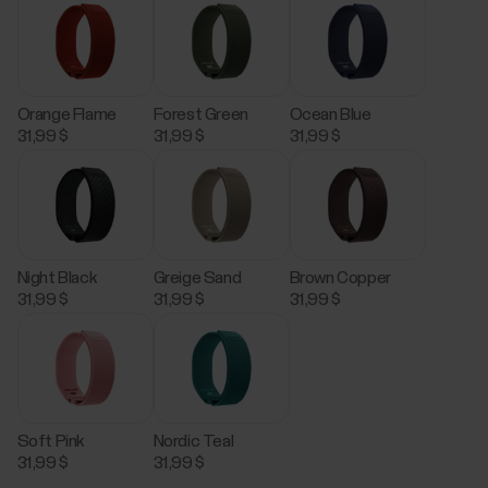
Orange Flame
Forest Green
Ocean Blue
31,99 $
31,99 $
31,99 $
Night Black
Greige Sand
Brown Copper
31,99 $
31,99 $
31,99 $
Soft Pink
Nordic Teal
31,99 $
31,99 $