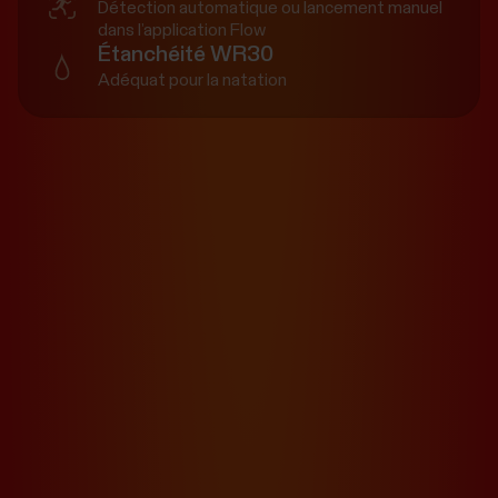
Détection automatique ou lancement manuel
dans l’application Flow
Étanchéité WR30
Adéquat pour la natation