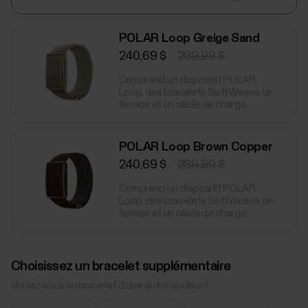
POLAR Loop Greige Sand
240,69 $
289,99 $
Comprend un dispositif POLAR
Loop, des bracelets SoftWeave, un
fermoir et un câble de charge.
POLAR Loop Brown Copper
240,69 $
289,99 $
Comprend un dispositif POLAR
Loop, des bracelets SoftWeave, un
fermoir et un câble de charge.
Choisissez un bracelet supplémentaire
Voulez-vous un bracelet d’une autre couleur?